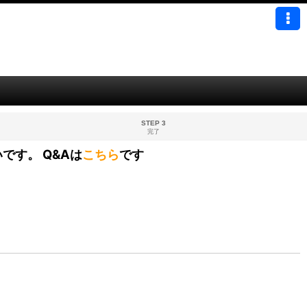
STEP 3
完了
です。 Q&Aは
こちら
です