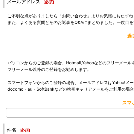
メールアドレス
[
必須
]
ご不明な点がありましたら「お問い合わせ」よりお気軽におたずね
また、よくある質問とそのお返事をQ&Aにまとめました。一度目
過
パソコンからのご登録の場合、Hotmail,Yahooなどのフリー
フリーメール以外のご登録をお勧めします。
スマートフォンからのご登録の場合、メールアドレスはYahoo!メール
docomo・au・SoftBankなどの携帯キャリアメールをご利
スマ
件名
[
必須
]