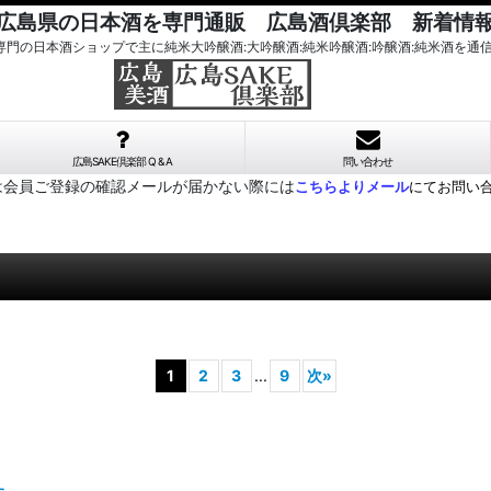
広島県の日本酒を専門通販 広島酒倶楽部 新着情
酒専門の日本酒ショップで主に純米大吟醸酒:大吟醸酒:純米吟醸酒:吟醸酒:純米酒を通
広島SAKE倶楽部 Q & A
問い合わせ
は会員ご登録の確認メールが届かない際には
こちらよりメール
にてお問い
1
2
3
...
9
次
»
た。