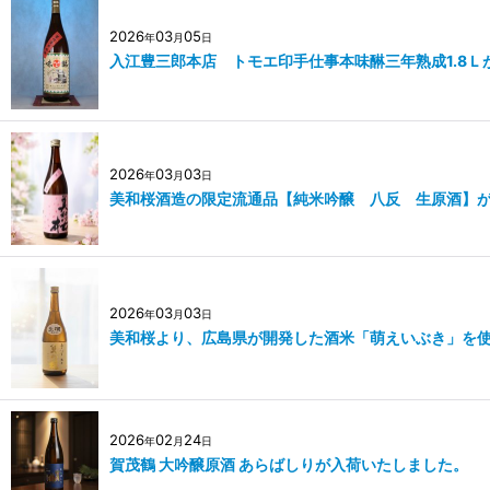
2026
03
05
年
月
日
入江豊三郎本店 トモエ印手仕事本味醂三年熟成1.8Ｌ
2026
03
03
年
月
日
美和桜酒造の限定流通品【純米吟醸 八反 生原酒】
2026
03
03
年
月
日
美和桜より、広島県が開発した酒米「萌えいぶき」を
2026
02
24
年
月
日
賀茂鶴 大吟醸原酒 あらばしりが入荷いたしました。