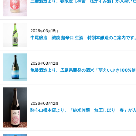
三輪酒造より、春限定【神雷 桜かすみ酒】が入荷い
2026
03
18
年
月
日
中尾醸造 誠鏡 超辛口 生酒 特別本醸造のご案内です
2026
03
12
年
月
日
亀齢酒造より、広島県開発の酒米「萌えいぶき100%
2026
03
12
年
月
日
酔心山根本店より、「純米吟醸 無圧しぼり 春」が