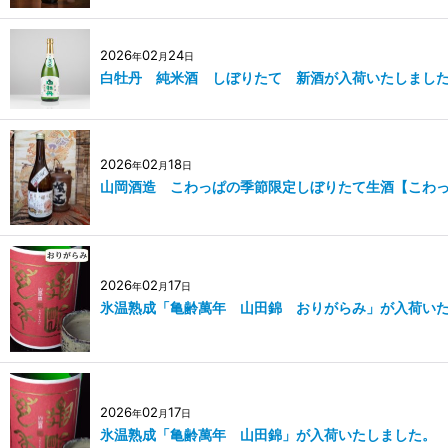
2026
02
24
年
月
日
白牡丹 純米酒 しぼりたて 新酒が入荷いたしまし
2026
02
18
年
月
日
山岡酒造 こわっぱの季節限定しぼりたて生酒【こわ
2026
02
17
年
月
日
氷温熟成「亀齢萬年 山田錦 おりがらみ」が入荷い
2026
02
17
年
月
日
氷温熟成「亀齢萬年 山田錦」が入荷いたしました。