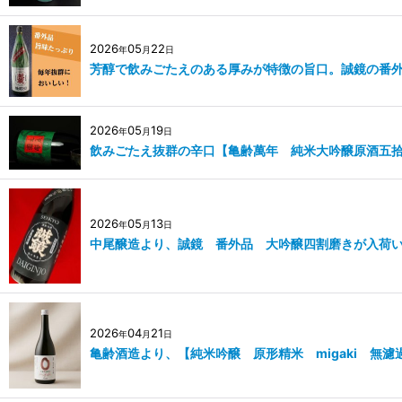
2026
05
22
年
月
日
芳醇で飲みごたえのある厚みが特徴の旨口。誠鏡の番
2026
05
19
年
月
日
飲みごたえ抜群の辛口【亀齢萬年 純米大吟醸原酒五
2026
05
13
年
月
日
中尾醸造より、誠鏡 番外品 大吟醸四割磨きが入荷
2026
04
21
年
月
日
亀齢酒造より、【純米吟醸 原形精米 migaki 無濾