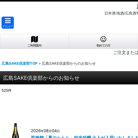
日本酒:地酒/広島
メニュー
ご利用案内
初めての方
ご注文また
広島SAKE倶楽部TOP
>
広島SAKE倶楽部からのお知らせ
広島SAKE倶楽部からのお知らせ
525
件
2026
08
04
年
月
日
西條鶴「夏のららら」純米吟醸 火入が入荷いたしまし