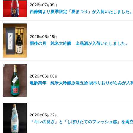
2026
07
09
年
月
日
西條鶴より夏季限定「夏まつり」が入荷いたしました
2026
06
18
年
月
日
雨後の月 純米大吟醸 出品酒が入荷いたしました。
2026
06
08
年
月
日
亀齢萬年 純米大吟醸原酒五拾 袋吊りおりがらみが入
2026
05
22
年
月
日
「キレの良さ」と「しぼりたてのフレッシュ感」を両