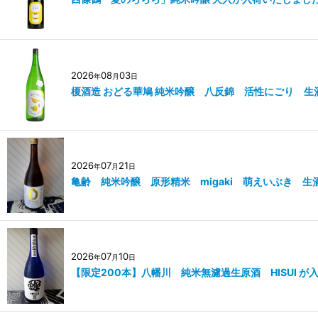
2026
08
03
年
月
日
榎酒造 おどる華鳩 純米吟醸 八反錦 活性にごり 
2026
07
21
年
月
日
亀齢 純米吟醸 原形精米 migaki 萌えいぶき 
2026
07
10
年
月
日
【限定200本】八幡川 純米無濾過生原酒 HISUI 