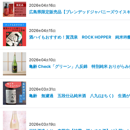
2026
04
16
年
月
日
広島県限定販売品【ブレンデッドジャパニーズウイスキー戸
2026
04
15
年
月
日
酒ハイもおすすめ！賀茂泉 ROCK HOPPER 純米
2026
04
10
年
月
日
亀齢 Check「グリーン」八反錦 特別純米 おりがら
2026
03
31
年
月
日
亀齢 無濾過 五段仕込純米酒 八九(はちく) 生酒
2026
03
19
年
月
日