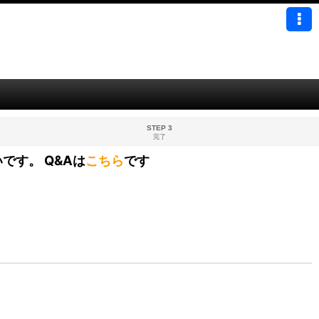
STEP 3
完了
です。 Q&Aは
こちら
です