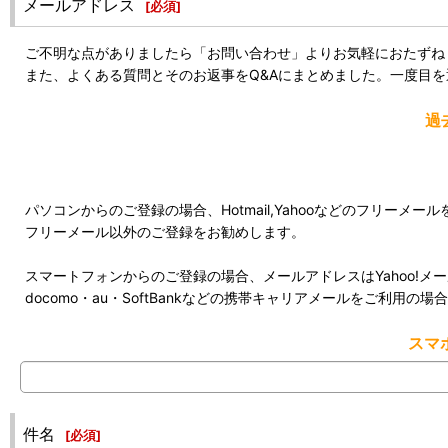
メールアドレス
[
必須
]
ご不明な点がありましたら「お問い合わせ」よりお気軽におたずね
また、よくある質問とそのお返事をQ&Aにまとめました。一度目
過
パソコンからのご登録の場合、Hotmail,Yahooなどのフリー
フリーメール以外のご登録をお勧めします。
スマートフォンからのご登録の場合、メールアドレスはYahoo!メール
docomo・au・SoftBankなどの携帯キャリアメールをご利
スマ
件名
[
必須
]