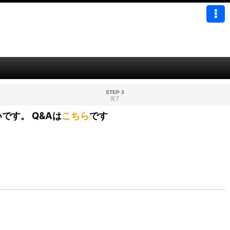
STEP 3
完了
です。 Q&Aは
こちら
です