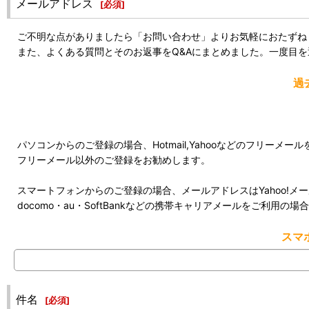
メールアドレス
[
必須
]
ご不明な点がありましたら「お問い合わせ」よりお気軽におたずね
また、よくある質問とそのお返事をQ&Aにまとめました。一度目
過
パソコンからのご登録の場合、Hotmail,Yahooなどのフリー
フリーメール以外のご登録をお勧めします。
スマートフォンからのご登録の場合、メールアドレスはYahoo!メール
docomo・au・SoftBankなどの携帯キャリアメールをご利
スマ
件名
[
必須
]