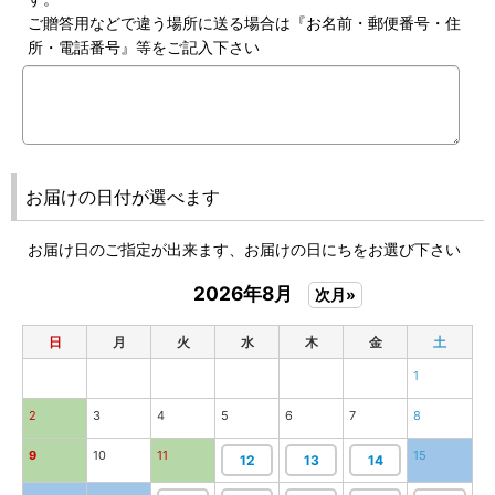
ご贈答用などで違う場所に送る場合は『お名前・郵便番号・住
所・電話番号』等をご記入下さい
お届けの日付が選べます
お届け日のご指定が出来ます、お届けの日にちをお選び下さい
2026年8月
次月»
日
月
火
水
木
金
土
1
2
3
4
5
6
7
8
9
10
11
15
12
13
14