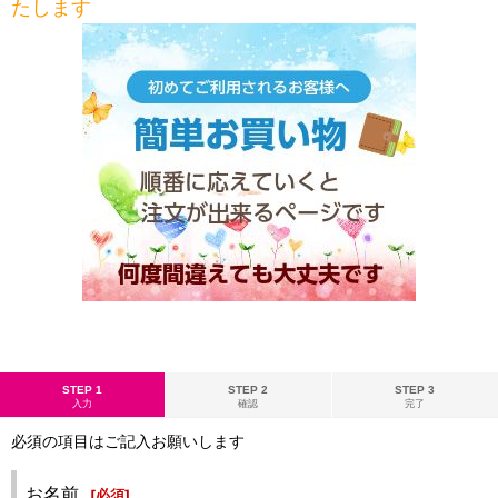
たします
STEP 1
STEP 2
STEP 3
入力
確認
完了
必須の項目はご記入お願いします
お名前
[
必須
]