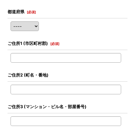
都道府県
[
必須
]
ご住所1
(市区町村郡)
[
必須
]
ご住所2
(町名・番地)
ご住所3
(マンション・ビル名・部屋番号)