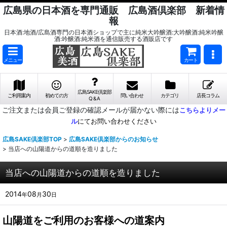
広島県の日本酒を専門通販 広島酒倶楽部 新着情
報
日本酒:地酒/広島酒専門の日本酒ショップで主に純米大吟醸酒:大吟醸酒:純米吟醸
酒:吟醸酒:純米酒を通信販売する酒販店です
メニュー
カート
広島SAKE倶楽部
ご利用案内
初めての方
問い合わせ
カテゴリ
店長コラム
Q & A
ご注文または会員ご登録の確認メールが届かない際には
こちらよりメー
ル
にてお問い合わせください
広島SAKE倶楽部TOP
>
広島SAKE倶楽部からのお知らせ
>
当店への山陽道からの道順を造りました
当店への山陽道からの道順を造りました
2014
08
30
年
月
日
山陽道をご利用のお客様への道案内