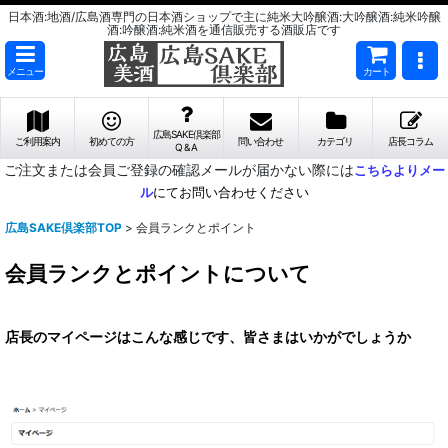
日本酒:地酒/広島酒専門の日本酒ショップで主に純米大吟醸酒:大吟醸酒:純米吟醸
酒:吟醸酒:純米酒を通信販売する酒販店です
メニュー
カート
広島SAKE倶楽部
ご利用案内
初めての方
問い合わせ
カテゴリ
店長コラム
Q & A
ご注文または会員ご登録の確認メールが届かない際には
こちらよりメー
ル
にてお問い合わせください
広島SAKE倶楽部TOP
>
会員ランクとポイント
会員ランクとポイントについて
店長のマイページはこんな感じです、皆さまはいかがでしょうか