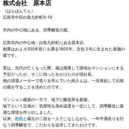
株式会社 原本店
（はらほんてん）
広島市中区白島九軒町9-19
市内の中心地にある、四季醸造の蔵。
広島市内の中心地・白島九軒町にある原本店。
創業はおよそ200年前にも遡る1805年。文化２年に生まれた老舗の
蔵です。
実は、先代が亡くなった際、蔵は廃業して跡地をマンションにする
予定だったが、そこに待ったをかけたのが現社長。
他の清酒メーカーで造りを学んでいた純さんは、一念発起して伝統
の蔵を守ることを決めたのです。
マンション建築の一方で、地下に醸造所を新築。
地下という立地が、気密性を高め温度を一定にして、四季醸造に最
適な環境を作り出しました。
以来、
杜氏
と蔵元の二役を一人でこなしながら、一年中酒造りを行
なう四季醸造で、こだわりを追求してきたわけです。