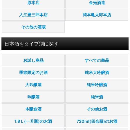
原本店
金光酒造
入江豊三郎本店
岡本亀太郎本店
その他の酒蔵
日本酒をタイプ別に探す
お試し商品
すべての商品
季節限定のお酒
純米大吟醸酒
大吟醸酒
純米吟醸酒
吟醸酒
純米酒
本醸造酒
その他お酒
1.8Ｌ(一升瓶)のお酒
720ml(四合瓶)のお酒