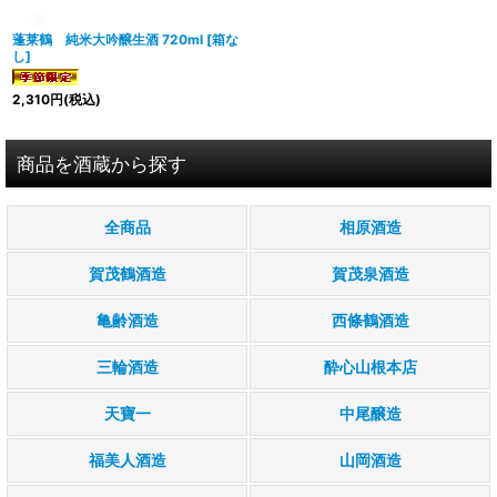
蓬莱鶴 純米大吟醸生酒 720ml
[
箱な
し
]
2,310
円
(税込)
商品を酒蔵から探す
全商品
相原酒造
賀茂鶴酒造
賀茂泉酒造
亀齢酒造
西條鶴酒造
三輪酒造
酔心山根本店
天寶一
中尾醸造
福美人酒造
山岡酒造