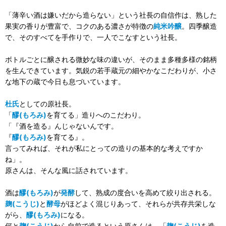
「薄辛い酒は嫌いだから造らない」という社長の自信作は、熟した
果実の香りが豊富で、コクのある濃さが特徴の
純米吟醸
。四季醸造
で、そのすべてを手作りで、一人でこなすという社長。
ボトルごとに醸される微妙な味の違いが、そのまま多種多様の銘柄
を生んできています。気鋭の若手蔵元の細やかなこだわりが、小さ
な地下の蔵で今日も息づいています。
杜氏
としての原社長。
「
醪(もろみ)
を育てる」造りへのこだわり。
「『酒を造る』んじゃないんです。
『
醪(もろみ)
を育てる』。
言ってみれば、それが私にとっての造りの基本的な考えですか
ね」。
原さんは、そんな風に話されています。
酒は
醪(もろみ)
が
発酵
して、熟成の度合いを高めて絞り出される。
麹(こうじ)
と
酵母
がほどよく混じりあって、それらが共存共栄しな
がら、
醪(もろみ)
になる。
何と
麹(こうじ)
から自前で造るという原さんは、「
麹(こうじ)
を造