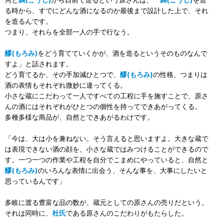
る時から、すでにどんな酒になるのか最後まで設計した上で、それ
を造るんです。
つまり、それらを全部一人の手で行なう。
醪(もろみ)
をどう育てていくかが、酒を造るというそのものなんで
すよ」と話されます。
どう育てるか、その手加減ひとつで、
醪(もろみ)
の性格、つまりは
酒の表情もそれぞれ微妙に違ってくる。
小さな蔵にこだわって一人ですべての工程に手を施すことで、原さ
んの酒にはそれぞれがひとつの個性を持ってできあがってくる。
多種多様な商品が、自然とできあがるわけです。
「今は、大は小を兼ねない。そう言えると思いますよ。大きな蔵で
は表現できない酒の顔を、小さな蔵ではみつけることができるので
す。一つ一つの作業や工程を自分でこまめにやっていると、自然と
醪(もろみ)
のいろんな表情に出会う、そんな事を、大事にしたいと
思っているんです」
多岐に渡る豊富な品の数が、蔵元としての原さんの売りだという。
それは同時に、
杜氏
である原さんのこだわりがもたらした。