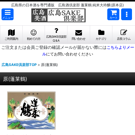
広島県の日本酒を専門通販 広島酒倶楽部 蓬莱鶴 純米大吟醸(原本店)
メニュー
カート
広島SAKE倶楽部
ご利用案内
初めての方
問い合わせ
カテゴリ
店長コラム
Q & A
ご注文または会員ご登録の確認メールが届かない際には
こちらよりメー
ル
にてお問い合わせください
広島SAKE倶楽部TOP
>
原(蓬莱鶴)
原(蓬莱鶴)