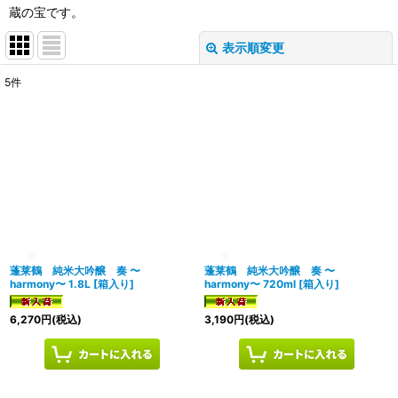
蔵の宝です。
表示順変更
閉じる
5
件
表示数
:
在庫あり
並び順
:
絞り込む
蓬莱鶴 純米大吟醸 奏 〜
蓬莱鶴 純米大吟醸 奏 〜
harmony〜 1.8L
[
箱入り
]
harmony〜 720ml
[
箱入り
]
6,270
円
(税込)
3,190
円
(税込)