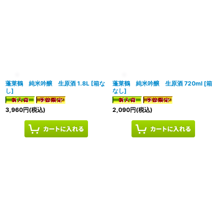
蓬莱鶴 純米吟醸 生原酒 1.8L
[
箱な
蓬莱鶴 純米吟醸 生原酒 720ml
[
箱
し
]
なし
]
3,960
円
(税込)
2,090
円
(税込)