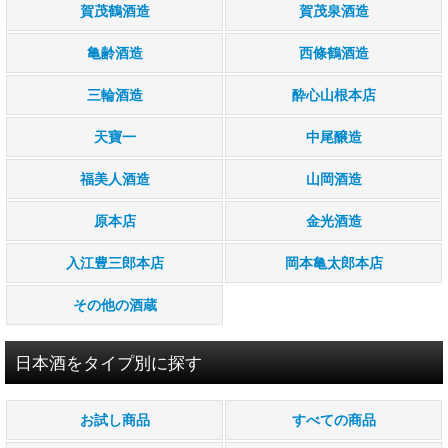
賀茂鶴酒造
賀茂泉酒造
亀齢酒造
西條鶴酒造
三輪酒造
酔心山根本店
天寶一
中尾醸造
福美人酒造
山岡酒造
原本店
金光酒造
入江豊三郎本店
岡本亀太郎本店
その他の酒蔵
日本酒をタイプ別に探す
お試し商品
すべての商品