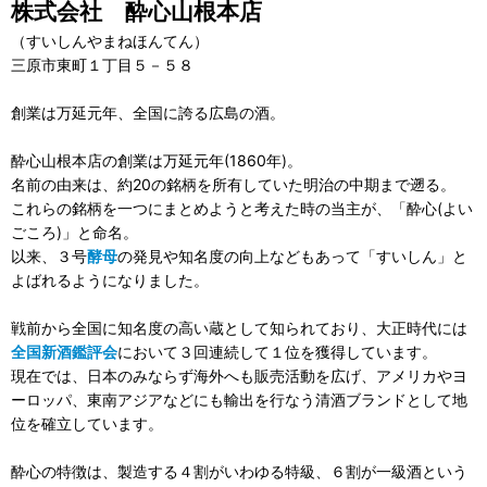
株式会社 酔心山根本店
（すいしんやまねほんてん）
三原市東町１丁目５－５８
創業は万延元年、全国に誇る広島の酒。
酔心山根本店の創業は万延元年(1860年)。
名前の由来は、約20の銘柄を所有していた明治の中期まで遡る。
これらの銘柄を一つにまとめようと考えた時の当主が、「酔心(よい
ごころ)」と命名。
以来、３号
酵母
の発見や知名度の向上などもあって「すいしん」と
よばれるようになりました。
戦前から全国に知名度の高い蔵として知られており、大正時代には
全国新酒鑑評会
において３回連続して１位を獲得しています。
現在では、日本のみならず海外へも販売活動を広げ、アメリカやヨ
ーロッパ、東南アジアなどにも輸出を行なう清酒ブランドとして地
位を確立しています。
酔心の特徴は、製造する４割がいわゆる特級、６割が一級酒という