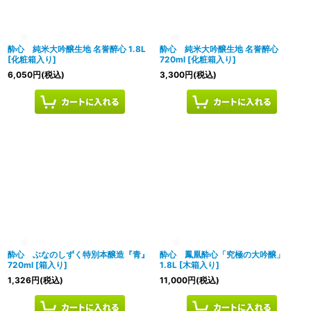
絞り込む
酔心 純米大吟醸生地 名誉醉心 1.8L
酔心 純米大吟醸生地 名誉醉心
[
化粧箱入り
]
720ml
[
化粧箱入り
]
6,050
円
(税込)
3,300
円
(税込)
酔心 ぶなのしずく特別本醸造『青』
酔心 鳳凰酔心「究極の大吟醸」
720ml
[
箱入り
]
1.8L
[
木箱入り
]
1,326
円
(税込)
11,000
円
(税込)