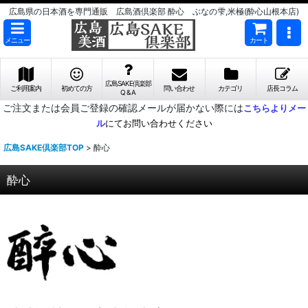
広島県の日本酒を専門通販 広島酒倶楽部 酔心 ぶなの雫,米極(酔心山根本店)
メニュー
カート
広島SAKE倶楽部
ご利用案内
初めての方
問い合わせ
カテゴリ
店長コラム
Q & A
ご注文または会員ご登録の確認メールが届かない際には
こちらよりメー
ル
にてお問い合わせください
広島SAKE倶楽部TOP
>
酔心
酔心