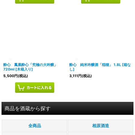
酔心 鳳凰酔心「究極の大吟醸」
酔心 純米吟醸酒「稲穂」 1.8L
[
箱な
720ml
[
木箱入り
]
し
]
5,500
円
(税込)
3,111
円
(税込)
商品を酒蔵から探す
全商品
相原酒造