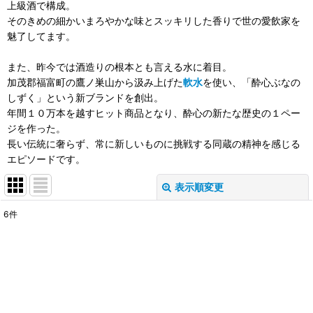
上級酒で構成。
そのきめの細かいまろやかな味とスッキリした香りで世の愛飲家を
魅了してます。
また、昨今では酒造りの根本とも言える水に着目。
加茂郡福富町の鷹ノ巣山から汲み上げた
軟水
を使い、「酔心ぶなの
しずく」という新ブランドを創出。
年間１０万本を越すヒット商品となり、酔心の新たな歴史の１ペー
ジを作った。
長い伝統に奢らず、常に新しいものに挑戦する同蔵の精神を感じる
エピソードです。
表示順変更
閉じる
6
件
表示数
:
在庫あり
並び順
: