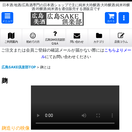
日本酒:地酒/広島酒専門の日本酒ショップで主に純米大吟醸酒:大吟醸酒:純米吟醸
酒:吟醸酒:純米酒を通信販売する酒販店です
メニュー
カート
広島SAKE倶楽部
ご利用案内
初めての方
問い合わせ
カテゴリ
店長コラム
Q & A
ご注文または会員ご登録の確認メールが届かない際には
こちらよりメー
ル
にてお問い合わせください
広島SAKE倶楽部TOP
>
麹とは
麹
麹造りの映像