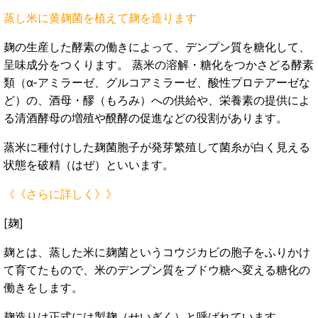
蒸し米に黄麹菌を植えて麹を造ります
麹の生産した酵素の働きによって、デンプン質を糖化して、
呈味成分をつくります。 蒸米の溶解・糖化をつかさどる酵素
類（α-アミラーゼ、グルコアミラーゼ、酸性プロテアーゼな
ど）の、酒母・醪（もろみ）への供給や、栄養素の提供によ
る清酒酵母の増殖や醗酵の促進などの役割があります。
蒸米に種付けした麹菌胞子が発芽繁殖して菌糸が白く見える
状態を破精（はぜ）といいます。
《《さらに詳しく》》
[麹]
麹とは、蒸した米に麹菌というコウジカビの胞子をふりかけ
て育てたもので、米のデンプン質をブドウ糖へ変える糖化の
働きをします。
麹造りは正式には製麹（せいぎく）と呼ばれています。