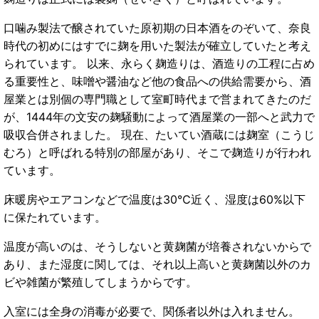
口噛み製法で醸されていた原初期の日本酒をのぞいて、奈良
時代の初めにはすでに麹を用いた製法が確立していたと考え
られています。 以来、永らく麹造りは、酒造りの工程に占め
る重要性と、味噌や醤油など他の食品への供給需要から、酒
屋業とは別個の専門職として室町時代まで営まれてきたのだ
が、1444年の文安の麹騒動によって酒屋業の一部へと武力で
吸収合併されました。 現在、たいてい酒蔵には麹室（こうじ
むろ）と呼ばれる特別の部屋があり、そこで麹造りが行われ
ています。
床暖房やエアコンなどで温度は30℃近く、湿度は60%以下
に保たれています。
温度が高いのは、そうしないと黄麹菌が培養されないからで
あり、また湿度に関しては、それ以上高いと黄麹菌以外のカ
ビや雑菌が繁殖してしまうからです。
入室には全身の消毒が必要で、関係者以外は入れません。