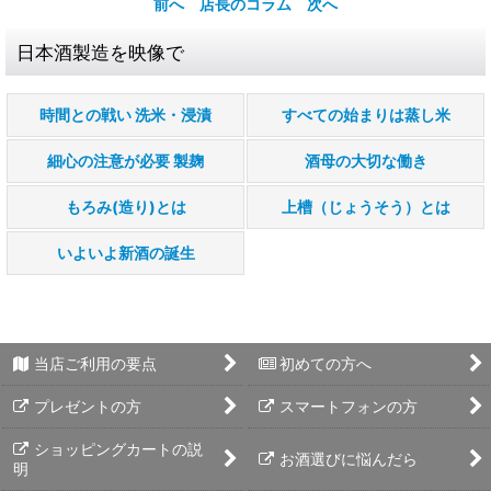
前へ
店長のコラム
次へ
日本酒製造を映像で
時間との戦い 洗米・浸漬
すべての始まりは蒸し米
細心の注意が必要 製麹
酒母の大切な働き
もろみ(造り)とは
上槽（じょうそう）とは
いよいよ新酒の誕生
当店ご利用の要点
初めての方へ
プレゼントの方
スマートフォンの方
ショッピングカートの説
お酒選びに悩んだら
明