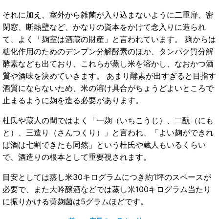
それに加え、室外から雑菌が入り込まないように二重扉、密
閉窓、断熱壁など、かなりの資本をかけて念入りに造られ
て、よく「麹室は酒蔵の財産」と言われています。 麹からは
糖化作用のためのデンプン分解酵素のほか、タンパク質分解
酵素なども出ており、これらが蒸し米を溶かし、なおかつ酒
質や酒味を決めていきます。 あまり酵素が出すぎると目指す
酒質にならないため、米の溶け具合がちょうどよいところで
止まるように麹を造る必要があります。
杜氏や蔵人の間ではよく「一麹（いちこうじ）、二酛（にも
と）、三造り（さんつくり）」と言われ、「よい麹ができれ
ば酒は七割できたも同然」という杜氏や蔵人もいるくらい
で、酒造りの根本として重要視されます。
目安としては蒸し米30キログラムにつき約1坪のスペースが
必要で、また大吟醸酒などでは蒸し米100キログラム当たり
に振りかける黄麹菌は5グラムほどです。