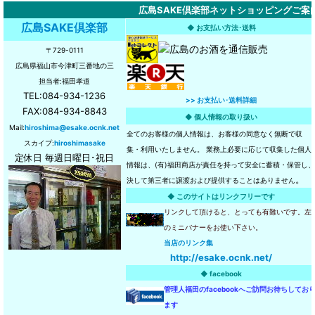
広島SAKE倶楽部ネットショッピングご案
広島SAKE倶楽部
◆ お支払い方法･送料
〒729-0111
広島県福山市今津町三番地の三
担当者:福田孝道
TEL:084-934-1236
>> お支払い･送料詳細
FAX:084-934-8843
◆ 個人情報の取り扱い
Mail:
hiroshima@esake.ocnk.net
全てのお客様の個人情報は、お客様の同意なく無断で収
スカイプ:
hiroshimasake
集・利用いたしません。 業務上必要に応じて収集した個人
定休日 毎週日曜日･祝日
情報は、(有)福田商店が責任を持って安全に蓄積・保管し、
。
決して第三者に譲渡および提供することはありません
◆ このサイトはリンクフリーです
リンクして頂けると、とっても有難いです。左
のミニバナーをお使い下さい。
当店のリンク集
http://esake.ocnk.net/
◆ facebook
管理人福田のfacebookへご訪問お待ちしてお
ます