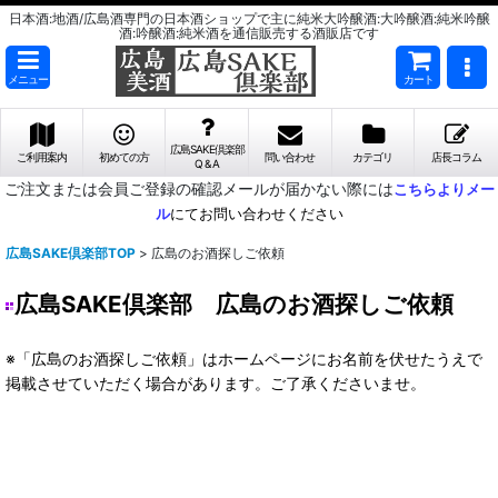
日本酒:地酒/広島酒専門の日本酒ショップで主に純米大吟醸酒:大吟醸酒:純米吟醸
酒:吟醸酒:純米酒を通信販売する酒販店です
メニュー
カート
広島SAKE倶楽部
ご利用案内
初めての方
問い合わせ
カテゴリ
店長コラム
Q & A
ご注文または会員ご登録の確認メールが届かない際には
こちらよりメー
ル
にてお問い合わせください
広島SAKE倶楽部TOP
>
広島のお酒探しご依頼
広島SAKE倶楽部 広島のお酒探しご依頼
※「広島のお酒探しご依頼」はホームページにお名前を伏せたうえで
掲載させていただく場合があります。ご了承くださいませ。