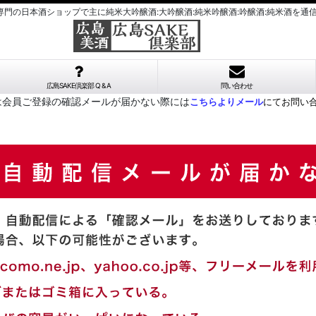
酒専門の日本酒ショップで主に純米大吟醸酒:大吟醸酒:純米吟醸酒:吟醸酒:純米酒を通
広島SAKE倶楽部 Q & A
問い合わせ
は会員ご登録の確認メールが届かない際には
こちらよりメール
にてお問い