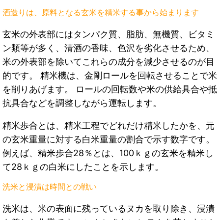
酒造りは、原料となる玄米を精米する事から始まります
玄米の外表部にはタンパク質、脂肪、無機質、ビタミ
ン類等が多く、清酒の香味、色沢を劣化させるため、
米の外表部を除いてこれらの成分を減少させるのが目
的です。 精米機は、金剛ロールを回転させることで米
を削りあげます。 ロールの回転数や米の供給具合や抵
抗具合などを調整しながら運転します。
精米歩合とは、精米工程でどれだけ精米したかを、元
の玄米重量に対する白米重量の割合で示す数字です。
例えば、精米歩合28％とは、100ｋｇの玄米を精米し
て28ｋｇの白米にしたことを示します。
洗米と浸漬は時間との戦い
洗米は、米の表面に残っているヌカを取り除き、浸漬