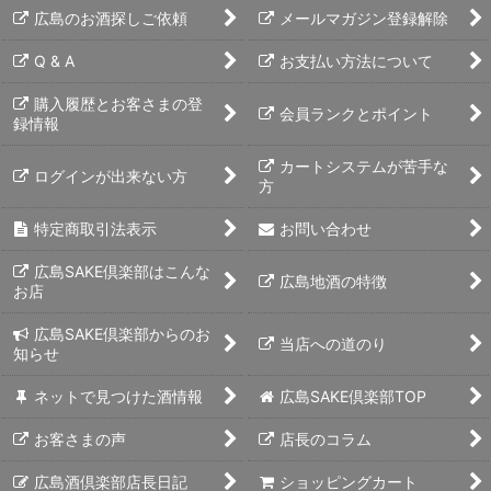
広島のお酒探しご依頼
メールマガジン登録解除
Q & A
お支払い方法について
購入履歴とお客さまの登
会員ランクとポイント
録情報
カートシステムが苦手な
ログインが出来ない方
方
特定商取引法表示
お問い合わせ
広島SAKE倶楽部はこんな
広島地酒の特徴
お店
広島SAKE倶楽部からのお
当店への道のり
知らせ
ネットで見つけた酒情報
広島SAKE倶楽部TOP
お客さまの声
店長のコラム
広島酒倶楽部店長日記
ショッピングカート