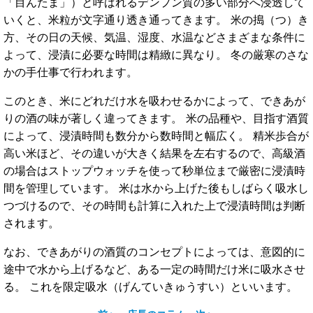
「目んたま」）と呼ばれるデンプン質の多い部分へ浸透して
いくと、米粒が文字通り透き通ってきます。 米の搗（つ）き
方、その日の天候、気温、湿度、水温などさまざまな条件に
よって、浸漬に必要な時間は精緻に異なり。 冬の厳寒のさな
かの手仕事で行われます。
このとき、米にどれだけ水を吸わせるかによって、できあが
りの酒の味が著しく違ってきます。 米の品種や、目指す酒質
によって、浸漬時間も数分から数時間と幅広く。 精米歩合が
高い米ほど、その違いが大きく結果を左右するので、高級酒
の場合はストップウォッチを使って秒単位まで厳密に浸漬時
間を管理しています。 米は水から上げた後もしばらく吸水し
つづけるので、その時間も計算に入れた上で浸漬時間は判断
されます。
なお、できあがりの酒質のコンセプトによっては、意図的に
途中で水から上げるなど、ある一定の時間だけ米に吸水させ
る。 これを限定吸水（げんていきゅうすい）といいます。