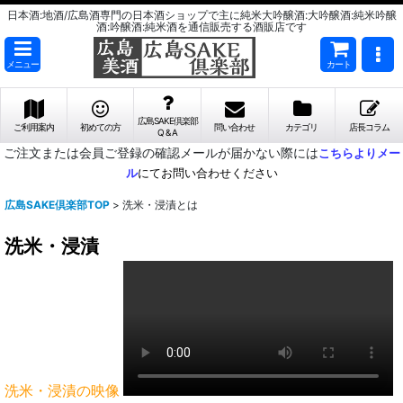
日本酒:地酒/広島酒専門の日本酒ショップで主に純米大吟醸酒:大吟醸酒:純米吟醸
酒:吟醸酒:純米酒を通信販売する酒販店です
メニュー
カート
広島SAKE倶楽部
ご利用案内
初めての方
問い合わせ
カテゴリ
店長コラム
Q & A
ご注文または会員ご登録の確認メールが届かない際には
こちらよりメー
ル
にてお問い合わせください
広島SAKE倶楽部TOP
>
洗米・浸漬とは
洗米・浸漬
洗米・浸漬の映像