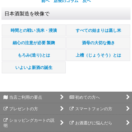
前へ
店長のコラム
次へ
日本酒製造を映像で
時間との戦い 洗米・浸漬
すべての始まりは蒸し米
細心の注意が必要 製麹
酒母の大切な働き
もろみ(造り)とは
上槽（じょうそう）とは
いよいよ新酒の誕生
当店ご利用の要点
初めての方へ
プレゼントの方
スマートフォンの方
ショッピングカートの説
お酒選びに悩んだら
明