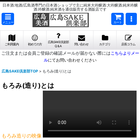
日本酒:地酒/広島酒専門の日本酒ショップで主に純米大吟醸酒:大吟醸酒:純米吟醸
酒:吟醸酒:純米酒を通信販売する酒販店です
メニュー
カート
広島SAKE倶楽部
ご利用案内
初めての方
問い合わせ
カテゴリ
店長コラム
Q & A
ご注文または会員ご登録の確認メールが届かない際には
こちらよりメー
ル
にてお問い合わせください
広島SAKE倶楽部TOP
>
もろみ(造り)とは
もろみ(造り)とは
もろみ造りの映像