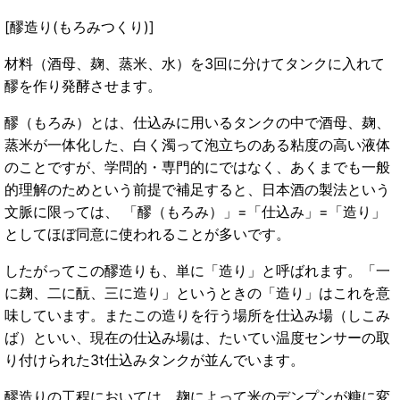
[醪造り(もろみつくり)]
材料（酒母、麹、蒸米、水）を3回に分けてタンクに入れて
醪を作り発酵させます。
醪（もろみ）とは、仕込みに用いるタンクの中で酒母、麹、
蒸米が一体化した、白く濁って泡立ちのある粘度の高い液体
のことですが、学問的・専門的にではなく、あくまでも一般
的理解のためという前提で補足すると、日本酒の製法という
文脈に限っては、 「醪（もろみ）」=「仕込み」=「造り」
としてほぼ同意に使われることが多いです。
したがってこの醪造りも、単に「造り」と呼ばれます。「一
に麹、二に酛、三に造り」というときの「造り」はこれを意
味しています。またこの造りを行う場所を仕込み場（しこみ
ば）といい、現在の仕込み場は、たいてい温度センサーの取
り付けられた3t仕込みタンクが並んでいます。
醪造りの工程においては、麹によって米のデンプンが糖に変