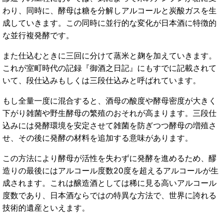
わり、同時に、酵母は糖を分解しアルコールと炭酸ガスを生
成していきます。この同時に並行的な変化が日本酒に特徴的
な並行複発酵です。
また仕込むときに三回に分けて蒸米と麹を加えていきます。
これが室町時代の記録『御酒之日記』にもすでに記載されて
いて、段仕込みもしくは三段仕込みと呼ばれています。
もし全量一度に混合すると、酒母の酸度や酵母密度が大きく
下がり雑菌や野生酵母の繁殖のおそれが高まります。三段仕
込みには発酵環境を安定させて雑菌を防ぎつつ酵母の増殖さ
せ、その後に発酵の材料を追加する意味があります。
この方法により酵母が活性を失わずに発酵を進めるため、醪
造りの最後にはアルコール度数20度を超えるアルコールが生
成されます。これは醸造酒としては稀に見る高いアルコール
度数であり、日本酒ならではの特異な方法で、世界に誇れる
技術的遺産といえます。