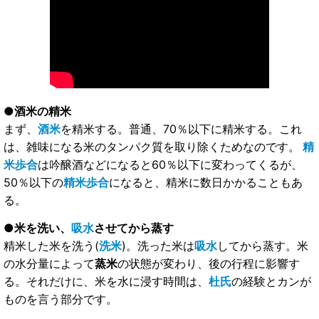
●酒米の精米
まず、
酒米
を精米する。普通、70％以下に精米する。これ
は、雑味になる米のタンパク質を取り除くためなのです。
精
米歩合
は吟醸酒などになると60％以下に変わってくるが、
50％以下の
精米歩合
になると、精米に数日かかることもあ
る。
●米を洗い、
吸水
させてから蒸す
精米した米を洗う(
洗米
)。洗った米は
吸水
してから蒸す。米
の水分量によって
蒸米
の状態が変わり、後の行程に影響す
る。それだけに、米を水に浸す時間は、
杜氏
の経験とカンが
ものを言う部分です。