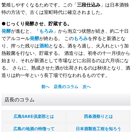
繁殖しやすくなるためです。この「
三段仕込み
」は日本酒独
特の方法で、古くは室町時代に確立されました。
●じっくり発酵させ、貯蔵する。
発酵
が進むと、「
もろみ
」から泡立つ状態が続き、約二十日
でアルコール
発酵
が終わる。 この
もろみ
を搾ると新酒とな
り、搾った残りは
酒粕
となる。酒をろ過し、火入れという加
熱殺菌を行ない、貯蔵する。 酒造りは、初冬の十一月頃から
始まり、それが新酒として市場などに出回るのは六月頃にな
る。 さらに、熟成させた酒が出荷されるのは秋頃となり、酒
造りは約一年という長丁場で行なわれるものです。
前へ
店長のコラム
次へ
店長のコラム
広島SAKE倶楽部とは
西条酒祭りとは
広島の地酒の特徴って
日本酒製造工程を知ろう