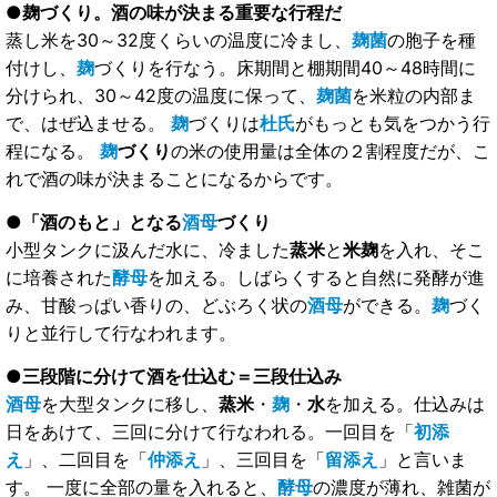
●麹づくり。酒の味が決まる重要な行程だ
蒸し米を30～32度くらいの温度に冷まし、
麹菌
の胞子を種
付けし、
麹
づくりを行なう。床期間と棚期間40～48時間に
分けられ、30～42度の温度に保って、
麹菌
を米粒の内部ま
で、はぜ込ませる。
麹
づくりは
杜氏
がもっとも気をつかう行
程になる。
麹
づくり
の米の使用量は全体の２割程度だが、こ
れで酒の味が決まることになるからです。
●「酒のもと」となる
酒母
づくり
小型タンクに汲んだ水に、冷ました
蒸米
と
米麹
を入れ、そこ
に培養された
酵母
を加える。しばらくすると自然に発酵が進
み、甘酸っぱい香りの、どぶろく状の
酒母
ができる。
麹
づく
りと並行して行なわれます。
●三段階に分けて酒を仕込む＝
三段仕込み
酒母
を大型タンクに移し、
蒸米
・
麹
・
水
を加える。仕込みは
日をあけて、三回に分けて行なわれる。一回目を「
初添
え
」、二回目を「
仲添え
」、三回目を「
留添え
」と言いま
す。 一度に全部の量を入れると、
酵母
の濃度が薄れ、雑菌が