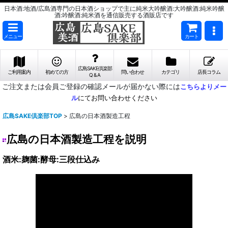
日本酒:地酒/広島酒専門の日本酒ショップで主に純米大吟醸酒:大吟醸酒:純米吟醸
酒:吟醸酒:純米酒を通信販売する酒販店です
メニュー
カート
広島SAKE倶楽部
ご利用案内
初めての方
問い合わせ
カテゴリ
店長コラム
Q & A
ご注文または会員ご登録の確認メールが届かない際には
こちらよりメー
ル
にてお問い合わせください
広島SAKE倶楽部TOP
>
広島の日本酒製造工程
広島の日本酒製造工程を説明
酒米:麹菌:酵母:三段仕込み