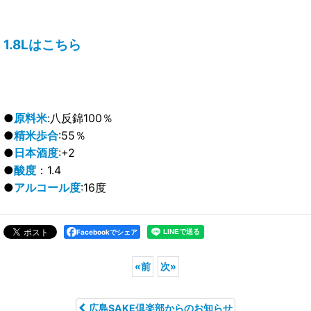
1.8Lはこちら
●
原料米
:八反錦100％
●
精米歩合
:55％
●
日本酒度
:+2
●
酸度
：1.4
●
アルコール度
:16度
Facebookでシェア
«
前
次
»
広島SAKE倶楽部からのお知らせ