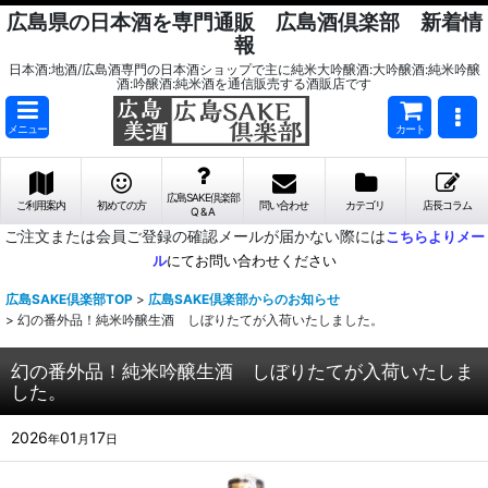
広島県の日本酒を専門通販 広島酒倶楽部 新着情
報
日本酒:地酒/広島酒専門の日本酒ショップで主に純米大吟醸酒:大吟醸酒:純米吟醸
酒:吟醸酒:純米酒を通信販売する酒販店です
メニュー
カート
広島SAKE倶楽部
ご利用案内
初めての方
問い合わせ
カテゴリ
店長コラム
Q & A
ご注文または会員ご登録の確認メールが届かない際には
こちらよりメー
ル
にてお問い合わせください
広島SAKE倶楽部TOP
>
広島SAKE倶楽部からのお知らせ
>
幻の番外品！純米吟醸生酒 しぼりたてが入荷いたしました。
幻の番外品！純米吟醸生酒 しぼりたてが入荷いたしま
した。
2026
01
17
年
月
日