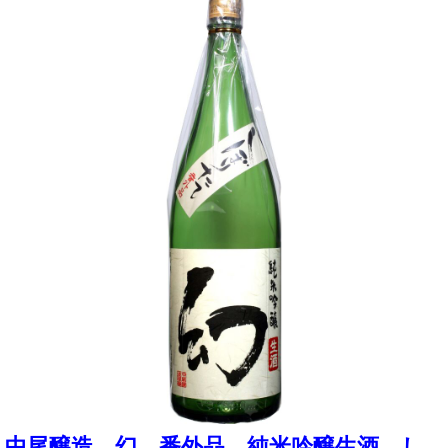
中尾醸造 幻 番外品 純米吟醸生酒 し