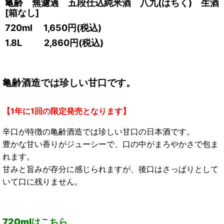
亀齢 無濾過 五段仕込純米酒 八九(はちく) 生酒
[
箱なし
]
720ml
1,650円
(税込)
1.8L
2,860円
(税込)
亀齢酒造では珍しい甘口です。
【1年に1回の限定発売となります】
辛口が特徴の亀齢酒造では珍しい甘口の日本酒です。
豊かな甘い香りがジューシーで、口の中がまろやかさで包ま
れます。
甘みと旨みが存分に感じられますが、後口はさっぱりとして
いて口に残りません。
720mlはこちら