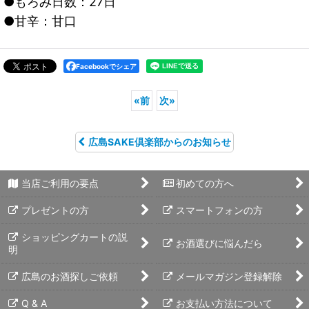
●もろみ日数：27日
●甘辛：甘口
Facebookでシェア
«
前
次
»
広島SAKE倶楽部からのお知らせ
当店ご利用の要点
初めての方へ
プレゼントの方
スマートフォンの方
ショッピングカートの説
お酒選びに悩んだら
明
広島のお酒探しご依頼
メールマガジン登録解除
Q & A
お支払い方法について