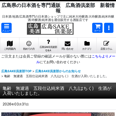
広島県の日本酒を専門通販 広島酒倶楽部 新着情
報
日本酒:地酒/広島酒専門の日本酒ショップで主に純米大吟醸酒:大吟醸酒:純米吟醸
酒:吟醸酒:純米酒を通信販売する酒販店です
メニュー
カート
広島SAKE倶楽部
ご利用案内
初めての方
問い合わせ
カテゴリ
店長コラム
Q & A
ご注文または会員ご登録の確認メールが届かない際には
こちらよりメー
ル
にてお問い合わせください
広島SAKE倶楽部TOP
>
広島SAKE倶楽部からのお知らせ
>
亀齢 無濾過 五段仕込純米酒 八九(はちく) 生酒が入荷いたしました。
亀齢 無濾過 五段仕込純米酒 八九(はちく) 生酒が
入荷いたしました。
2026
03
31
年
月
日