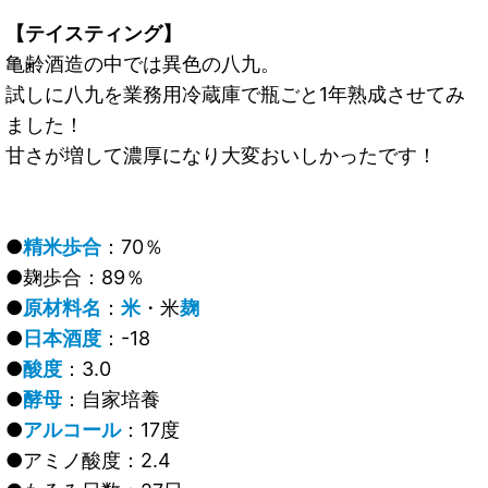
【テイスティング】
亀齢酒造の中では異色の八九。
試しに八九を業務用冷蔵庫で瓶ごと1年熟成させてみ
ました！
甘さが増して濃厚になり大変おいしかったです！
●
精米歩合
：70％
●麹歩合：89％
●
原材料名
：
米
・米
麹
●
日本酒度
：-18
●
酸度
：3.0
●
酵母
：自家培養
●
アルコール
：17度
●アミノ酸度：2.4