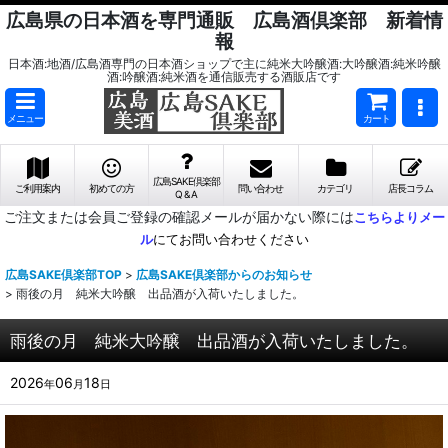
広島県の日本酒を専門通販 広島酒倶楽部 新着情
報
日本酒:地酒/広島酒専門の日本酒ショップで主に純米大吟醸酒:大吟醸酒:純米吟醸
酒:吟醸酒:純米酒を通信販売する酒販店です
メニュー
カート
広島SAKE倶楽部
ご利用案内
初めての方
問い合わせ
カテゴリ
店長コラム
Q & A
ご注文または会員ご登録の確認メールが届かない際には
こちらよりメー
ル
にてお問い合わせください
広島SAKE倶楽部TOP
>
広島SAKE倶楽部からのお知らせ
>
雨後の月 純米大吟醸 出品酒が入荷いたしました。
雨後の月 純米大吟醸 出品酒が入荷いたしました。
2026
06
18
年
月
日