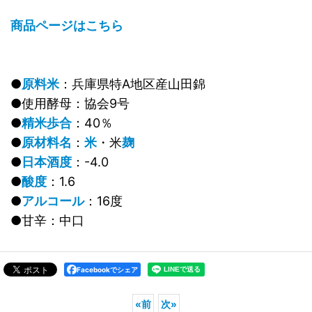
商品ページはこちら
●
原料米
：兵庫県特A地区産山田錦
●使用酵母：協会9号
●
精米歩合
：40％
●
原材料名
：
米
・米
麹
●
日本酒度
：-4.0
●
酸度
：1.6
●
アルコール
：16度
●甘辛：中口
Facebookでシェア
«
前
次
»