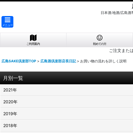
日本酒:地酒/広島
メニュー
ご利用案内
初めての方
ご注文また
広島SAKE倶楽部TOP
>
広島酒倶楽部店長日記
>
お買い物の流れを詳しく説明
月別一覧
2021年
2020年
2019年
2018年