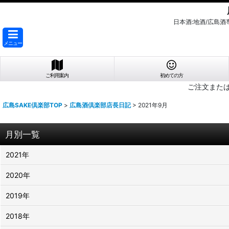
日本酒:地酒/広島
メニュー
ご利用案内
初めての方
ご注文また
広島SAKE倶楽部TOP
>
広島酒倶楽部店長日記
>
2021年9月
月別一覧
2021年
2020年
2019年
2018年