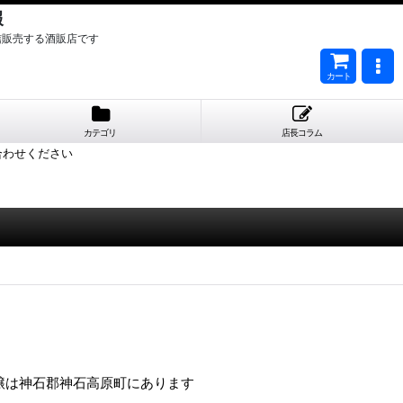
報
信販売する酒販店です
カート
カテゴリ
店長コラム
合わせください
醸は神石郡神石高原町にあります