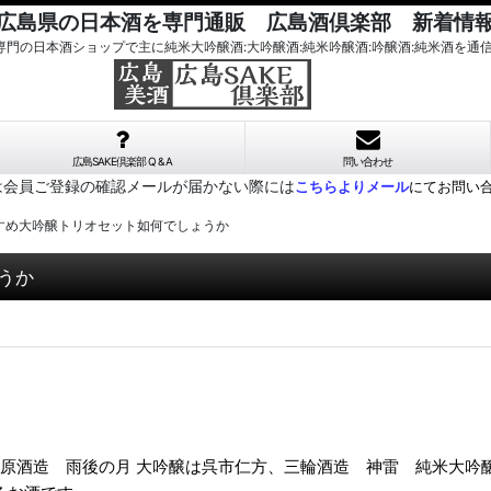
広島県の日本酒を専門通販 広島酒倶楽部 新着情
酒専門の日本酒ショップで主に純米大吟醸酒:大吟醸酒:純米吟醸酒:吟醸酒:純米酒を通
広島SAKE倶楽部 Q & A
問い合わせ
は会員ご登録の確認メールが届かない際には
こちらよりメール
にてお問い
すすめ大吟醸トリオセット如何でしょうか
うか
相原酒造 雨後の月 大吟醸は呉市仁方、三輪酒造 神雷 純米大吟