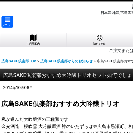
日本酒:地酒/広島
メニュー
ご利用案内
初めての方
ご注文また
広島SAKE倶楽部TOP
>
広島SAKE倶楽部からのお知らせ
>
広島SAKE倶楽部お
広島SAKE倶楽部おすすめ大吟醸トリオセット如何でしょ
2014
10
06
年
月
日
広島SAKE倶楽部おすすめ大吟醸トリオ
私が選んだ大吟醸酒の三種類です
金光酒造 桜吹雪 大吟醸原酒 神のいたずらは東広島市黒瀬町、