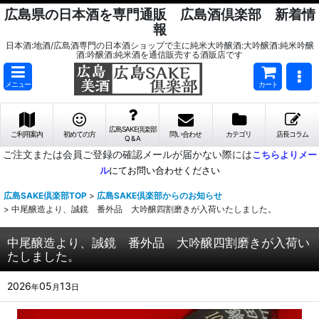
広島県の日本酒を専門通販 広島酒倶楽部 新着情
報
日本酒:地酒/広島酒専門の日本酒ショップで主に純米大吟醸酒:大吟醸酒:純米吟醸
酒:吟醸酒:純米酒を通信販売する酒販店です
メニュー
カート
広島SAKE倶楽部
ご利用案内
初めての方
問い合わせ
カテゴリ
店長コラム
Q & A
ご注文または会員ご登録の確認メールが届かない際には
こちらよりメー
ル
にてお問い合わせください
広島SAKE倶楽部TOP
>
広島SAKE倶楽部からのお知らせ
>
中尾醸造より、誠鏡 番外品 大吟醸四割磨きが入荷いたしました。
中尾醸造より、誠鏡 番外品 大吟醸四割磨きが入荷い
たしました。
2026
05
13
年
月
日