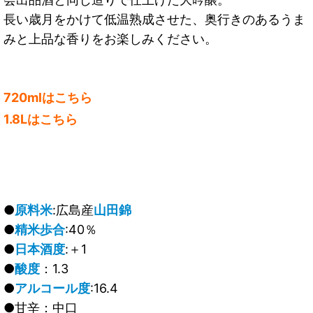
長い歳月をかけて低温熟成させた、奥行きのあるうま
みと上品な香りをお楽しみください。
720mlはこちら
1.8Lはこちら
●
原料米
:広島産
山田錦
●
精米歩合
:40％
●
日本酒度
:＋1
●
酸度
：1.3
●
アルコール度
:16.4
●甘辛：中口