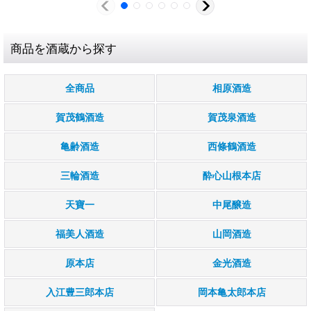
商品を酒蔵から探す
全商品
相原酒造
賀茂鶴酒造
賀茂泉酒造
亀齢酒造
西條鶴酒造
三輪酒造
酔心山根本店
天寶一
中尾醸造
福美人酒造
山岡酒造
原本店
金光酒造
入江豊三郎本店
岡本亀太郎本店