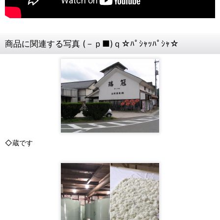
商品に関連する写真 (－ｐ■)ｑ☆ﾊﾟｼｬｯﾊﾟｼｬ☆
◇蔵です