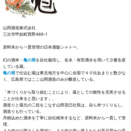
山岡酒造株式会社
三次市甲奴町西野489-1
原料米から一貫管理の日本酒版シャトー。
幻の酒米・
亀の尾
を自社栽培し、名水・有田湧水を用いて少量生産
している蔵。
亀の尾
で仕込む蔵は東北地方を中心に全国で４０社あまりと数少な
く、広島県ではここ山岡酒造のみが醸造している。
「米づくりから取り組むことにより、蔵としての個性を充実させる
ことが出来ると思います」。
酒造りと蔵元の二役をこなす山岡克巳社長は、自ら米づくりもし、
酒造りも行っている。
丹精込めた酒米を丁寧に自社精米するなど、原料米から一貫して管
理。
４０代の山岡さんを筆頭に、３０代の若い蔵人たちが高品質かつ手