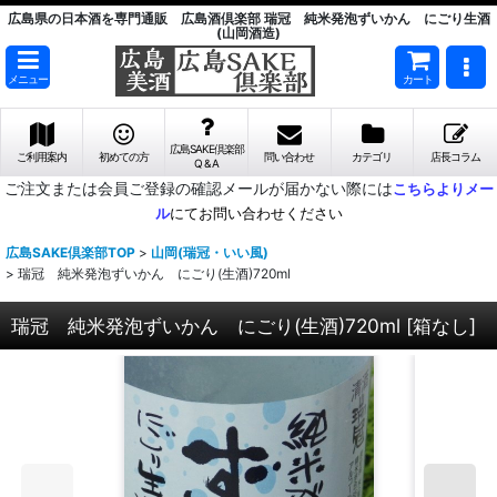
広島県の日本酒を専門通販 広島酒倶楽部 瑞冠 純米発泡ずいかん にごり生酒
(山岡酒造)
メニュー
カート
広島SAKE倶楽部
ご利用案内
初めての方
問い合わせ
カテゴリ
店長コラム
Q & A
ご注文または会員ご登録の確認メールが届かない際には
こちらよりメー
ル
にてお問い合わせください
広島SAKE倶楽部TOP
>
山岡(瑞冠・いい風)
>
瑞冠 純米発泡ずいかん にごり(生酒)720ml
瑞冠 純米発泡ずいかん にごり(生酒)720ml
[
箱なし
]