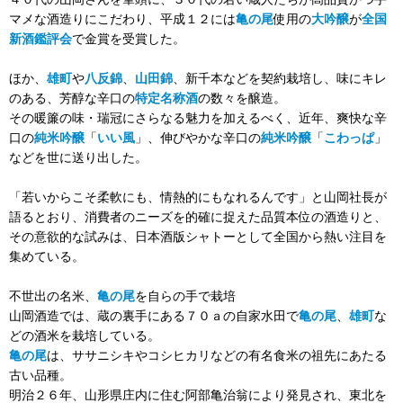
マメな酒造りにこだわり、平成１２には
亀の尾
使用の
大吟醸
が
全国
新酒鑑評会
で金賞を受賞した。
ほか、
雄町
や
八反錦
、
山田錦
、新千本などを契約栽培し、味にキレ
のある、芳醇な辛口の
特定名称酒
の数々を醸造。
その暖簾の味・瑞冠にさらなる魅力を加えるべく、近年、爽快な辛
口の
純米吟醸
「
いい風
」、伸びやかな辛口の
純米吟醸
「
こわっぱ
」
などを世に送り出した。
「若いからこそ柔軟にも、情熱的にもなれるんです」と山岡社長が
語るとおり、消費者のニーズを的確に捉えた品質本位の酒造りと、
その意欲的な試みは、日本酒版シャトーとして全国から熱い注目を
集めている。
不世出の名米、
亀の尾
を自らの手で栽培
山岡酒造では、蔵の裏手にある７０ａの自家水田で
亀の尾
、
雄町
な
どの酒米を栽培している。
亀の尾
は、ササニシキやコシヒカリなどの有名食米の祖先にあたる
古い品種。
明治２６年、山形県庄内に住む阿部亀治翁により発見され、東北を