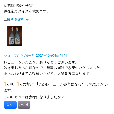
冷蔵庫で冷やせば
微発泡でスイスイ飲めます。
開封説明も丁寧でこぼすこともありません。
...
続きを読む
ピザ、牡蠣の燻製、焼き鳥にお鍋…
どんなお料理にも合うと思います。
ショップからの返信
2021
10
04
11:11
年
月
日
レビューをいただき、ありがとうございます。
吹き出し系のお酒なので、無事お届けでき安心いたしました。
食べ合わせまでご投稿いただき、大変参考になります！
1
1
人中、
人の方が、｢このレビューが参考になった｣と投票してい
ます。
このレビューは参考になりましたか？
はい
いいえ