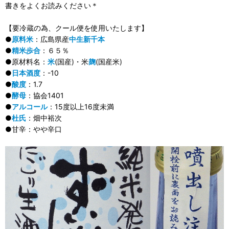
書きをよくお読みください＊
【要冷蔵の為、クール便を使用いたします】
●
原料米
：広島県産
中生新千本
●
精米歩合
：６５％
●原材料名：
米
(国産)・米
麹
(国産米)
●
日本酒度
：-10
●
酸度
：1.7
●
酵母
：協会1401
●
アルコール
：15度以上16度未満
●
杜氏
：畑中裕次
●甘辛：やや辛口