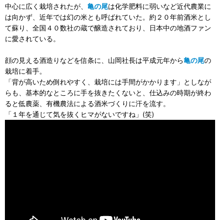
中心に広く栽培されたが、
亀の尾
は化学肥料に弱いなど近代農業に
は向かず、近年では幻の米とも呼ばれていた。約２０年前酒米とし
て蘇り、全国４０数社の蔵で醸造されており、日本中の地酒ファン
に愛されている。
顔の見える酒造りなどを信条に、山岡社長は平成元年から
亀の尾
の
栽培に着手。
「背が高いため倒れやすく、栽培には手間がかかります」としなが
らも、基本的なところに手を抜きたくないと、仕込みの時期が終わ
ると低農薬、有機農法による酒米づくりに汗を流す。
「１年を通じて気を抜くヒマがないですね」(笑)