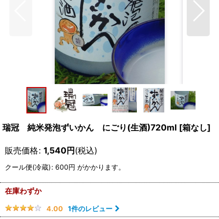
瑞冠 純米発泡ずいかん にごり(生酒)720ml
[
箱なし
]
販売価格
:
1,540
円
(税込)
クール便(冷蔵)
:
600円
がかかります。
在庫わずか
1
件のレビュー
4.00