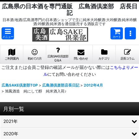
広島県の日本酒を専門通販 広島酒倶楽部 店長日
記
日本酒:地酒/広島酒専門の日本酒ショップで主に純米大吟醸酒:大吟醸酒:純米吟醸
酒:吟醸酒:純米酒を通信販売する酒販店です
メニュー
カート
広島SAKE倶楽部
ご利用案内
初めての方
問い合わせ
カテゴリ
店長コラム
Q & A
ご注文または会員ご登録の確認メールが届かない際には
こちらよりメー
ル
にてお問い合わせください
広島SAKE倶楽部TOP
>
広島酒倶楽部店長日記
>
2012年4月
>
旭鳳酒造 純にして醇 純米酒入荷♪
月別一覧
2021年
2020年