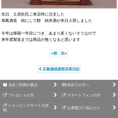
先日、土居杜氏ご来店時に注文した
旭鳳酒造 純にして醇 純米酒が本日入荷しました
今年は移籍一年目につき、あまり多くないそうなので
来年度製造までは商品が無くなると思います
«
前
次
»
広島酒倶楽部店長日記
当店ご利用の要点
初めての方へ
プレゼントの方
スマートフォンの方
ショッピングカートの説
お酒選びに悩んだら
明