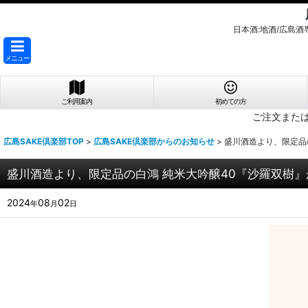
日本酒:地酒/広島
メニュー
ご利用案内
初めての方
ご注文また
広島SAKE倶楽部TOP
>
広島SAKE倶楽部からのお知らせ
>
盛川酒造より、限定品
盛川酒造より、限定品の白鴻 純米大吟醸40『沙羅双樹
2024
08
02
年
月
日