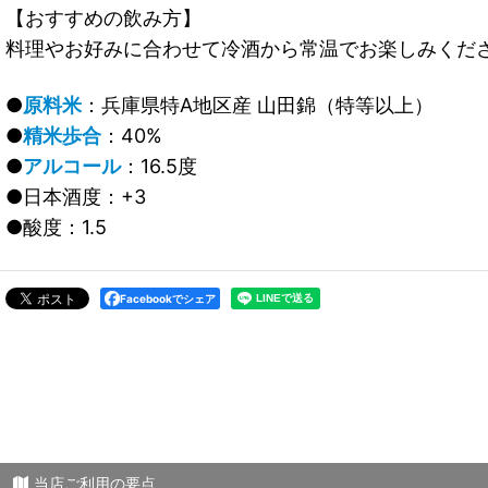
【おすすめの飲み方】
料理やお好みに合わせて冷酒から常温でお楽しみくだ
●
原料米
：兵庫県特A地区産 山田錦（特等以上）
●
精米歩合
：40%
●
アルコール
：16.5度
●日本酒度：+3
●酸度：1.5
Facebookでシェア
当店ご利用の要点