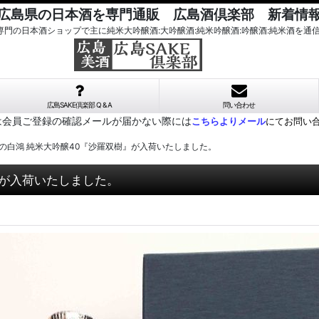
広島県の日本酒を専門通販 広島酒倶楽部 新着情
酒専門の日本酒ショップで主に純米大吟醸酒:大吟醸酒:純米吟醸酒:吟醸酒:純米酒を通
広島SAKE倶楽部 Q & A
問い合わせ
は会員ご登録の確認メールが届かない際には
こちらよりメール
にてお問い
の白鴻 純米大吟醸40『沙羅双樹』が入荷いたしました。
』が入荷いたしました。