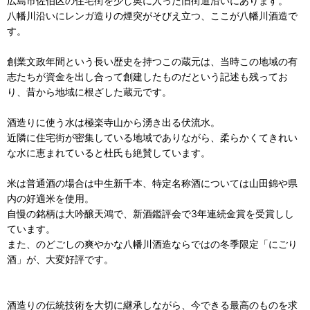
広島市佐伯区の住宅街を少し奥に入った旧街道沿いにあります。
八幡川沿いにレンガ造りの煙突がそびえ立つ、ここが八幡川酒造で
す。
創業文政年間という長い歴史を持つこの蔵元は、当時この地域の有
志たちが資金を出し合って創建したものだという記述も残ってお
り、昔から地域に根ざした蔵元です。
酒造りに使う水は極楽寺山から湧き出る伏流水。
近隣に住宅街が密集している地域でありながら、柔らかくてきれい
な水に恵まれていると杜氏も絶賛しています。
米は普通酒の場合は中生新千本、特定名称酒については山田錦や県
内の好適米を使用。
自慢の銘柄は大吟醸天鴻で、新酒鑑評会で3年連続金賞を受賞しし
ています。
また、のどごしの爽やかな八幡川酒造ならではの冬季限定「にごり
酒」が、大変好評です。
酒造りの伝統技術を大切に継承しながら、今できる最高のものを求