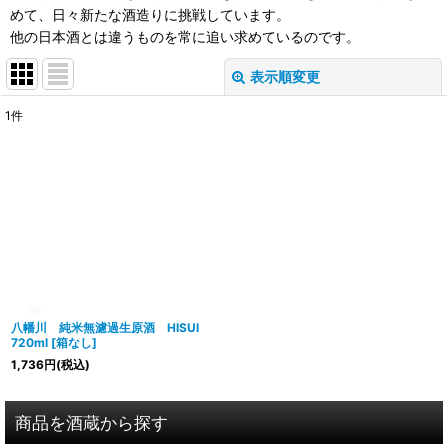
めて、日々新たな酒造りに挑戦しています。
他の日本酒とは違うものを常に追い求めているのです。
表示順変更
閉じる
1
件
表示数
:
在庫あり
並び順
:
絞り込む
八幡川 純米無濾過生原酒 HISUI
720ml
[
箱なし
]
1,736
円
(税込)
商品を酒蔵から探す