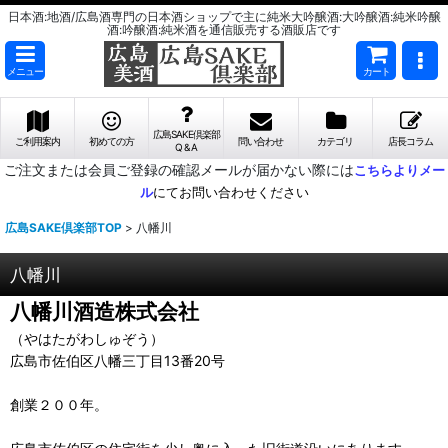
日本酒:地酒/広島酒専門の日本酒ショップで主に純米大吟醸酒:大吟醸酒:純米吟醸
酒:吟醸酒:純米酒を通信販売する酒販店です
メニュー
カート
広島SAKE倶楽部
ご利用案内
初めての方
問い合わせ
カテゴリ
店長コラム
Q & A
ご注文または会員ご登録の確認メールが届かない際には
こちらよりメー
ル
にてお問い合わせください
広島SAKE倶楽部TOP
>
八幡川
八幡川
八幡川酒造株式会社
（やはたがわしゅぞう）
広島市佐伯区八幡三丁目13番20号
創業２００年。