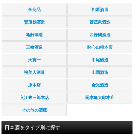
全商品
相原酒造
賀茂鶴酒造
賀茂泉酒造
亀齢酒造
西條鶴酒造
三輪酒造
酔心山根本店
天寶一
中尾醸造
福美人酒造
山岡酒造
原本店
金光酒造
入江豊三郎本店
岡本亀太郎本店
その他の酒蔵
日本酒をタイプ別に探す