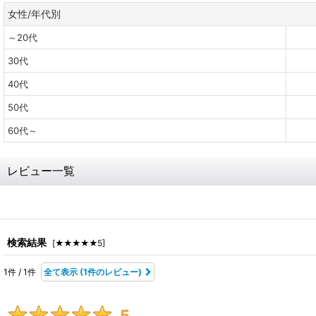
女性/年代別
～20代
30代
40代
50代
60代～
レビュー一覧
レビュー検索
:
検索結果
[
★★★★★5
]
1
件
/
1
件
全て表示
(1件のレビュー)
期間
:
5