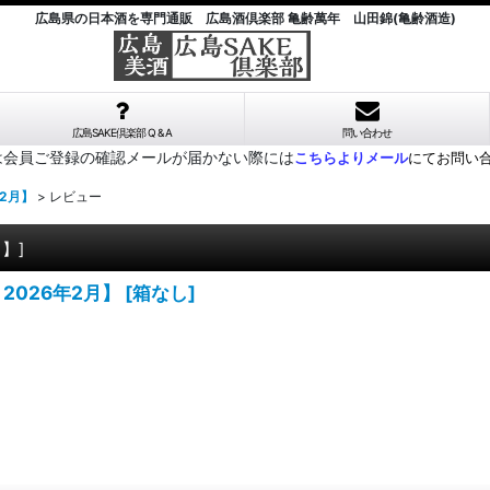
広島県の日本酒を専門通販 広島酒倶楽部 亀齢萬年 山田錦(亀齢酒造)
広島SAKE倶楽部 Q & A
問い合わせ
は会員ご登録の確認メールが届かない際には
こちらよりメール
にてお問い
2月】
>
レビュー
月】
]
2026年2月】
[
箱なし
]