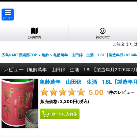
メニュー
ご利用案内
初めての方
ご注文また
広島SAKE倶楽部TOP
>
亀齢
>
亀齢萬年 山田錦 生酒 1.8L【製造年月2026年
レビュー
[
亀齢萬年 山田錦 生酒 1.8L【製造年月2026年2
亀齢萬年 山田錦 生酒 1.8L【製造年月
5.00
1
件のレビュー
販売価格
:
3,300円
(税込)