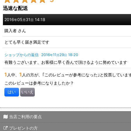
画像
:
迅速な配送
星の数
:
2016
05
31
14:18
年
月
日
購入者
さん
年代
:
とても早く届き満足です
性別
:
ショップからの返信
2016
11
29
18:20
年
月
日
有難うございます、お客様に早く呑んで頂けるように努めています
並び順
:
1
1
人中、
人の方が、｢このレビューが参考になった｣と投票していま
このレビューは参考になりましたか？
はい
いいえ
当店ご利用の要点
プレゼントの方