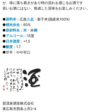
が、味に落ち着きがあり時の流れを感じるお酒です
若いお酒にはない、熟成した旨味をお楽しみください。
●
原料米
：広島
八反
・新千本(国産米100%)
●
精米歩合
：60%
●
原材料名
：
米
・米
麹
●
アルコール
：15度
●
日本酒度
：+1.5
●
酸度
：1.7
●甘辛：やや辛口
賀茂泉酒造株式会社
東広島市西条上市2-4