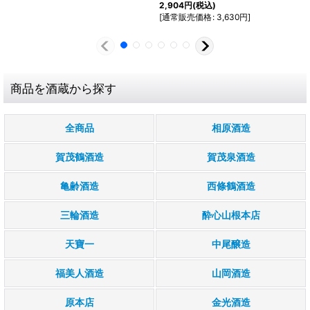
2,904
円
(税込)
[
通常販売価格
:
3,630
円
]
商品を酒蔵から探す
全商品
相原酒造
賀茂鶴酒造
賀茂泉酒造
亀齢酒造
西條鶴酒造
三輪酒造
酔心山根本店
天寶一
中尾醸造
福美人酒造
山岡酒造
原本店
金光酒造