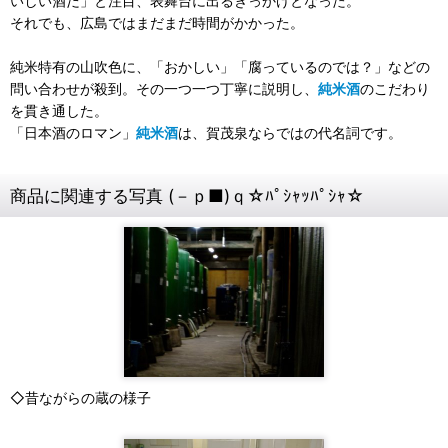
いしい酒だ」と注目、表舞台に出るきっかけとなった。
それでも、広島ではまだまだ時間がかかった。
純米特有の山吹色に、「おかしい」「腐っているのでは？」などの
問い合わせが殺到。その一つ一つ丁寧に説明し、
純米酒
のこだわり
を貫き通した。
「日本酒のロマン」
純米酒
は、賀茂泉ならではの代名詞です。
商品に関連する写真 (－ｐ■)ｑ☆ﾊﾟｼｬｯﾊﾟｼｬ☆
◇昔ながらの蔵の様子