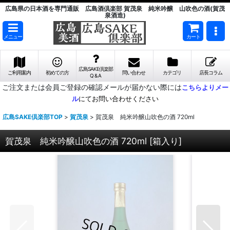
広島県の日本酒を専門通販 広島酒倶楽部 賀茂泉 純米吟醸 山吹色の酒(賀茂
泉酒造)
メニュー
カート
広島SAKE倶楽部
ご利用案内
初めての方
問い合わせ
カテゴリ
店長コラム
Q & A
ご注文または会員ご登録の確認メールが届かない際には
こちらよりメー
ル
にてお問い合わせください
広島SAKE倶楽部TOP
>
賀茂泉
>
賀茂泉 純米吟醸山吹色の酒 720ml
賀茂泉 純米吟醸山吹色の酒 720ml
[
箱入り
]