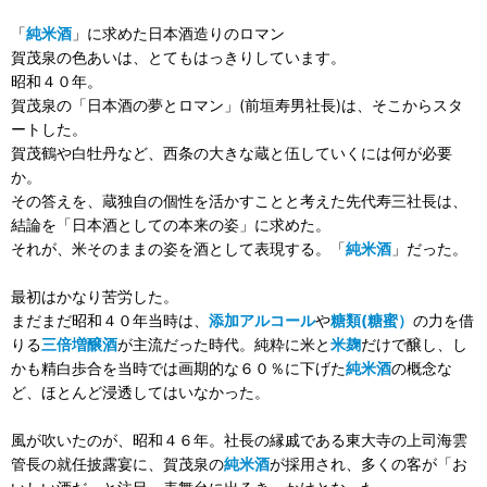
「
純米酒
」に求めた日本酒造りのロマン
賀茂泉の色あいは、とてもはっきりしています。
昭和４０年。
賀茂泉の「日本酒の夢とロマン」(前垣寿男社長)は、そこからスタ
ートした。
賀茂鶴や白牡丹など、西条の大きな蔵と伍していくには何が必要
か。
その答えを、蔵独自の個性を活かすことと考えた先代寿三社長は、
結論を「日本酒としての本来の姿」に求めた。
それが、米そのままの姿を酒として表現する。「
純米酒
」だった。
最初はかなり苦労した。
まだまだ昭和４０年当時は、
添加アルコール
や
糖類(糖蜜）
の力を借
りる
三倍増醸酒
が主流だった時代。純粋に米と
米麹
だけで醸し、し
かも精白歩合を当時では画期的な６０％に下げた
純米酒
の概念な
ど、ほとんど浸透してはいなかった。
風が吹いたのが、昭和４６年。社長の縁戚である東大寺の上司海雲
管長の就任披露宴に、賀茂泉の
純米酒
が採用され、多くの客が「お