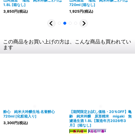
山岡酒造 瑞冠 純米吟醸こわっぱ
山岡酒造 瑞冠 純米吟醸こわっぱ
1.8L
[
箱なし
]
720ml
[
箱なし
]
3,850
円
(税込)
1,925
円
(税込)
この商品をお買い上げの方は、こんな商品も買われてい
ます
酔心 純米大吟醸生地 名誉醉心
【期間限定お試し価格・20％OFF】亀
720ml
[
化粧箱入り
]
齢 純米吟醸 原形精米 migaki 無
濾過生酒 1.8L【製造年月2026年3
3,300
円
(税込)
月】
[
箱なし
]