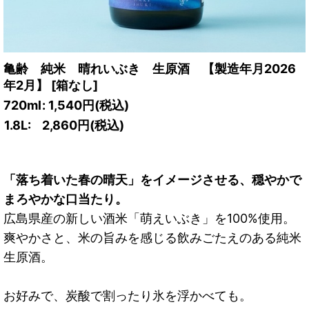
亀齢 純米 晴れいぶき 生原酒 【製造年月2026
年2月】
[
箱なし
]
720ml
:
1,540
円
(税込)
1.8L:
2,860
円
(税込)
「落ち着いた春の晴天」をイメージさせる、穏やかで
まろやかな口当たり。
広島県産の新しい酒米「萌えいぶき」を100%使用。
爽やかさと、米の旨みを感じる飲みごたえのある純米
生原酒。
お好みで、炭酸で割ったり氷を浮かべても。