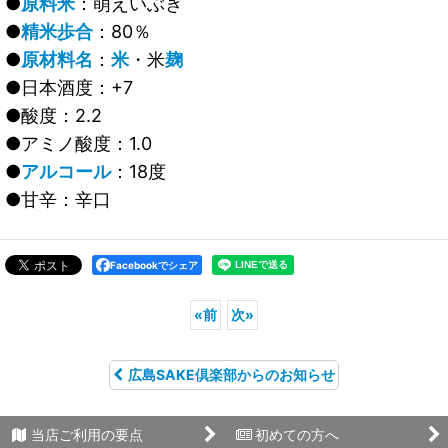
●
原料米
：萌えいぶき
●
精米歩合
：80％
●
原材料名
：
米
・米
麹
●日本酒度：+7
●酸度：2.2
●アミノ酸度：1.0
●
アルコール
：18度
●甘辛：辛口
Facebookでシェア
«
前
次
»
広島SAKE倶楽部からのお知らせ
当店ご利用の要点
初めての方へ