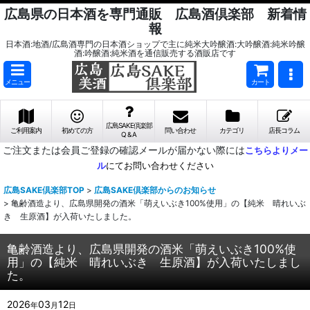
広島県の日本酒を専門通販 広島酒倶楽部 新着情
報
日本酒:地酒/広島酒専門の日本酒ショップで主に純米大吟醸酒:大吟醸酒:純米吟醸
酒:吟醸酒:純米酒を通信販売する酒販店です
メニュー
カート
広島SAKE倶楽部
ご利用案内
初めての方
問い合わせ
カテゴリ
店長コラム
Q & A
ご注文または会員ご登録の確認メールが届かない際には
こちらよりメー
ル
にてお問い合わせください
広島SAKE倶楽部TOP
>
広島SAKE倶楽部からのお知らせ
>
亀齢酒造より、広島県開発の酒米「萌えいぶき100%使用」の【純米 晴れいぶ
き 生原酒】が入荷いたしました。
亀齢酒造より、広島県開発の酒米「萌えいぶき100%使
用」の【純米 晴れいぶき 生原酒】が入荷いたしまし
た。
2026
03
12
年
月
日