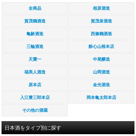
すべての商品見れます
全商品
相原酒造
季節限定のお酒
賀茂鶴酒造
賀茂泉酒造
純米大吟醸酒
亀齢酒造
西條鶴酒造
大吟醸酒
三輪酒造
酔心山根本店
純米吟醸酒
天寶一
中尾醸造
吟醸酒
福美人酒造
山岡酒造
純米酒
原本店
金光酒造
本醸造酒
入江豊三郎本店
岡本亀太郎本店
その他
その他の酒蔵
1.8Ｌ(一升瓶)
日本酒をタイプ別に探す
720ml(四合瓶)