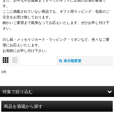
また、お中元やお歳暮まですべてのギフトに広島のお酒が最適で
す。
ここに掲載されていない商品でも、ギフト用ラッピング・包装のご
注文をお受け致しております。
細かいご要望まで親身なってお応えいたします、ぜひお申し付け下
さい。
のし紙・メッセイジカード・ラッピング・リボンなど、色々なご要
望にお応えいたします。
お気軽にお申し付け下さい。
表示順変更
閉じる
0
件
表示数
:
在庫あり
特集で絞り込む
並び順
:
お試し商品
商品を酒蔵から探す
絞り込む