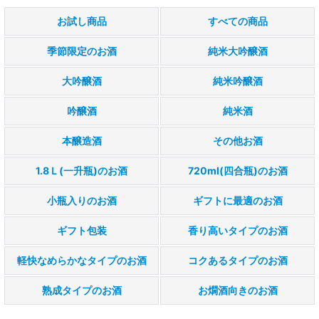
お試し商品
すべての商品
小容器入り
季節限定のお酒
純米大吟醸酒
贈り物(ギフト)
大吟醸酒
純米吟醸酒
ギフト包装
吟醸酒
純米酒
広島のお酒 香り高いタイプ
本醸造酒
その他お酒
広島のお酒 軽快なめらかなタイプ
1.8Ｌ(一升瓶)のお酒
720ml(四合瓶)のお酒
広島のお酒 コクあるタイプ
小瓶入りのお酒
ギフトに最適のお酒
広島のお酒 熟成タイプ
ギフト包装
香り高いタイプのお酒
広島のお酒 お燗酒向き
軽快なめらかなタイプのお酒
コクあるタイプのお酒
特別価格
熟成タイプのお酒
お燗酒向きのお酒