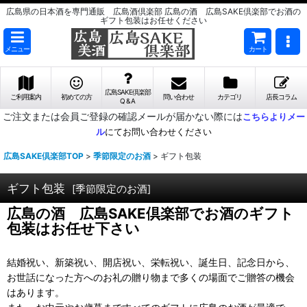
広島県の日本酒を専門通販 広島酒倶楽部 広島の酒 広島SAKE倶楽部でお酒の
ギフト包装はお任せください
メニュー
カート
広島SAKE倶楽部
ご利用案内
初めての方
問い合わせ
カテゴリ
店長コラム
Q & A
ご注文または会員ご登録の確認メールが届かない際には
こちらよりメー
ル
にてお問い合わせください
広島SAKE倶楽部TOP
>
季節限定のお酒
>
ギフト包装
ギフト包装
[
季節限定のお酒
]
広島の酒 広島SAKE倶楽部でお酒のギフト
包装はお任せ下さい
結婚祝い、新築祝い、開店祝い、栄転祝い、誕生日、記念日から、
お世話になった方へのお礼の贈り物まで多くの場面でご贈答の機会
はあります。