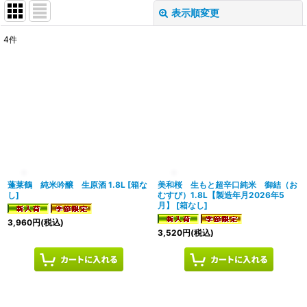
表示順変更
閉じる
4
件
表示数
:
在庫あり
並び順
:
絞り込む
蓬莱鶴 純米吟醸 生原酒 1.8L
[
箱な
美和桜 生もと超辛口純米 御結（お
し
]
むすび）1.8L【製造年月2026年5
月】
[
箱なし
]
3,960
円
(税込)
3,520
円
(税込)