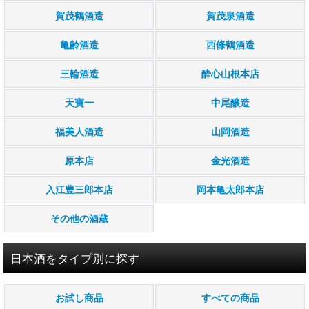
季節限定のお酒
賀茂鶴酒造
賀茂泉酒造
純米大吟醸酒
亀齢酒造
西條鶴酒造
大吟醸酒
三輪酒造
酔心山根本店
純米吟醸酒
天寶一
中尾醸造
吟醸酒
福美人酒造
山岡酒造
純米酒
原本店
金光酒造
本醸造酒
入江豊三郎本店
岡本亀太郎本店
その他
その他の酒蔵
1.8Ｌ(一升瓶)
日本酒をタイプ別に探す
720ml(四合瓶)
お試し商品
すべての商品
小容器入り