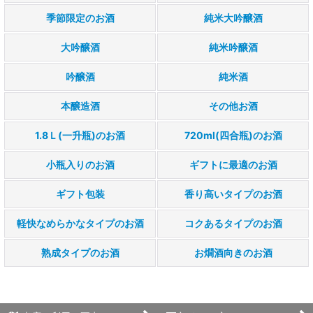
季節限定のお酒
純米大吟醸酒
贈り物(ギフト)
大吟醸酒
純米吟醸酒
ギフト包装
吟醸酒
純米酒
広島のお酒 香り高いタイプ
本醸造酒
その他お酒
広島のお酒 軽快なめらかなタイプ
1.8Ｌ(一升瓶)のお酒
720ml(四合瓶)のお酒
広島のお酒 コクあるタイプ
小瓶入りのお酒
ギフトに最適のお酒
広島のお酒 熟成タイプ
ギフト包装
香り高いタイプのお酒
広島のお酒 お燗酒向き
軽快なめらかなタイプのお酒
コクあるタイプのお酒
特別価格
熟成タイプのお酒
お燗酒向きのお酒