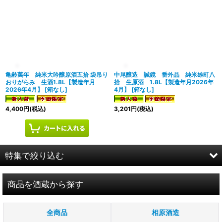
亀齢萬年 純米大吟醸原酒五拾 袋吊り
中尾醸造 誠鏡 番外品 純米雄町八
おりがらみ 生酒1.8L【製造年月
拾 生原酒 1.8L【製造年月2026年
2026年4月】
[
箱なし
]
4月】
[
箱なし
]
4,400
円
(税込)
3,201
円
(税込)
特集で絞り込む
お試し商品
商品を酒蔵から探す
すべての商品見れます
全商品
相原酒造