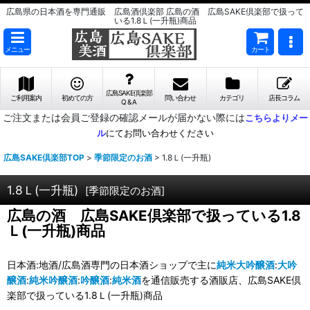
広島県の日本酒を専門通販 広島酒倶楽部 広島の酒 広島SAKE倶楽部で扱って
いる1.8Ｌ(一升瓶)商品
メニュー
カート
広島SAKE倶楽部
ご利用案内
初めての方
問い合わせ
カテゴリ
店長コラム
Q & A
ご注文または会員ご登録の確認メールが届かない際には
こちらよりメー
ル
にてお問い合わせください
広島SAKE倶楽部TOP
>
季節限定のお酒
>
1.8Ｌ(一升瓶)
1.8Ｌ(一升瓶)
[
季節限定のお酒
]
広島の酒 広島SAKE倶楽部で扱っている1.8
Ｌ(一升瓶)商品
日本酒:地酒/広島酒専門の日本酒ショップで主に
純米大吟醸酒
:
大吟
醸酒
:
純米吟醸酒
:
吟醸酒
:
純米酒
を通信販売する酒販店、広島SAKE倶
楽部で扱っている1.8Ｌ(一升瓶)商品