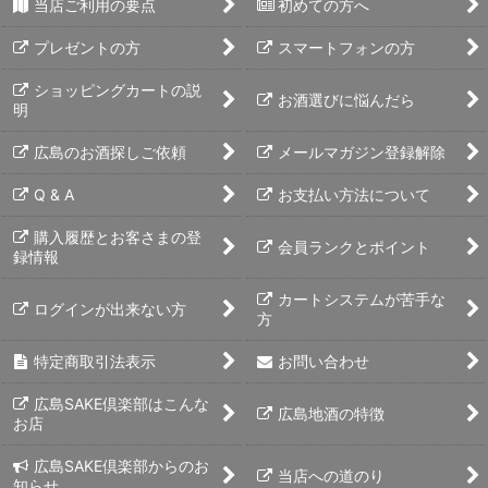
当店ご利用の要点
初めての方へ
プレゼントの方
スマートフォンの方
ショッピングカートの説
お酒選びに悩んだら
明
広島のお酒探しご依頼
メールマガジン登録解除
Q & A
お支払い方法について
購入履歴とお客さまの登
会員ランクとポイント
録情報
カートシステムが苦手な
ログインが出来ない方
方
特定商取引法表示
お問い合わせ
広島SAKE倶楽部はこんな
広島地酒の特徴
お店
広島SAKE倶楽部からのお
当店への道のり
知らせ