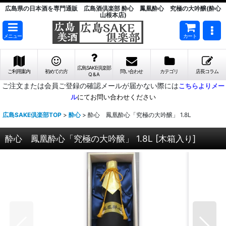
広島県の日本酒を専門通販 広島酒倶楽部 酔心 鳳凰酔心 究極の大吟醸(酔心
山根本店)
メニュー
カート
広島SAKE倶楽部
ご利用案内
初めての方
問い合わせ
カテゴリ
店長コラム
Q & A
ご注文または会員ご登録の確認メールが届かない際には
こちらよりメー
ル
にてお問い合わせください
広島SAKE倶楽部TOP
>
酔心
>
酔心 鳳凰酔心「究極の大吟醸」 1.8L
酔心 鳳凰酔心「究極の大吟醸」 1.8L
[
木箱入り
]