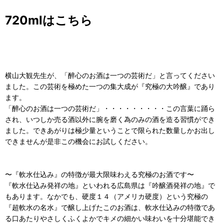
720mlはこちら
横山大観先生が、「醉心のお酒は一つの芸術だ」と言ってください
ました。この芸術を極めた一つの集大成が『究極の大吟醸』であり
ます。
「醉心のお酒は一つの芸術だ」・・・・・・・・・この言葉に踊ら
され、いつしか売る酒以外に腕を磨く為のみの酒を造る習慣ができ
ました。できあがりは極少量ということで限られた数量しかお出し
できませんが是非この機会にお試しください。
〜『軟水仕込み』の特徴が最大限味わえる究極のお酒です〜
『軟水仕込み発祥の地』といわれる広島県は『吟醸酒発祥の地』で
もあります。なかでも、硬度１４（アメリカ硬度）という究極の
『超軟水の名水』で醸し上げたこのお酒は、軟水仕込みの特徴であ
る口あたりやさしくふくよかでキメの細かい味わいを十分堪能でき