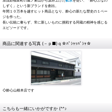
加茂郡福富町の鷹ノ巣山から汲み上げた
軟水
を使い、「酔心ぶなの
しずく」という新ブランドを創出。
年間１０万本を越すヒット商品となり、酔心の新たな歴史の１ペー
ジを作った。
長い伝統に奢らず、常に新しいものに挑戦する同蔵の精神を感じる
エピソードです。
商品に関連する写真 (－ｐ■)ｑ☆ﾊﾟｼｬｯﾊﾟｼｬ☆
◇酔心山根本店です
こちらも一緒にいかがですか (^^♪