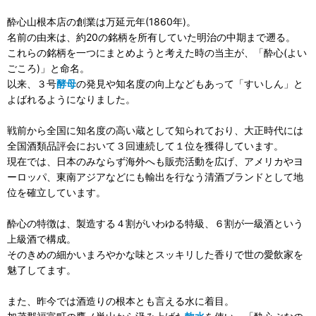
酔心山根本店の創業は万延元年(1860年)。
名前の由来は、約20の銘柄を所有していた明治の中期まで遡る。
これらの銘柄を一つにまとめようと考えた時の当主が、「酔心(よい
ごころ)」と命名。
以来、３号
酵母
の発見や知名度の向上などもあって「すいしん」と
よばれるようになりました。
戦前から全国に知名度の高い蔵として知られており、大正時代には
全国酒類品評会において３回連続して１位を獲得しています。
現在では、日本のみならず海外へも販売活動を広げ、アメリカやヨ
ーロッパ、東南アジアなどにも輸出を行なう清酒ブランドとして地
位を確立しています。
酔心の特徴は、製造する４割がいわゆる特級、６割が一級酒という
上級酒で構成。
そのきめの細かいまろやかな味とスッキリした香りで世の愛飲家を
魅了してます。
また、昨今では酒造りの根本とも言える水に着目。