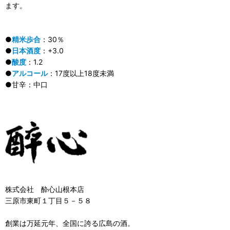
ます。
●
精米歩合
：30％
●
日本酒度
：+3.0
●
酸度
：1.2
●
アルコール
：17度以上18度未満
●甘辛：中口
株式会社 酔心山根本店
三原市東町１丁目５－５８
創業は万延元年、全国に誇る広島の酒。