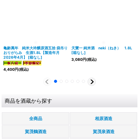
亀齢萬年 純米大吟醸原酒五拾 袋吊り
天寶一 純米酒 neki（ねき） 1.8L
おりがらみ 生酒1.8L【製造年月
[
箱なし
]
2026年4月】
[
箱なし
]
3,080
円
(税込)
4,400
円
(税込)
商品を酒蔵から探す
全商品
相原酒造
賀茂鶴酒造
賀茂泉酒造