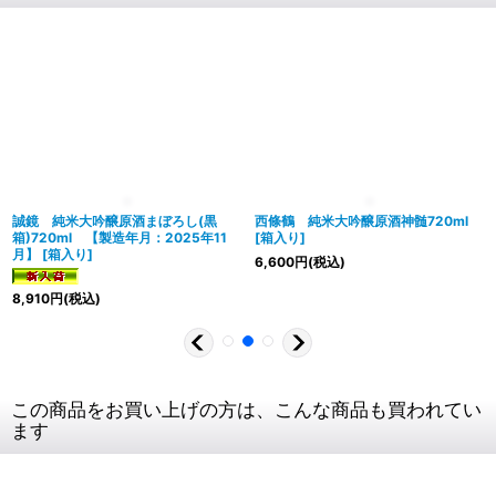
誠鏡 純米大吟醸原酒まぼろし(黒
西條鶴 純米大吟醸原酒神髄720ml
箱)720ml 【製造年月：2025年11
[
箱入り
]
月】
[
箱入り
]
6,600
円
(税込)
8,910
円
(税込)
この商品をお買い上げの方は、こんな商品も買われてい
ます