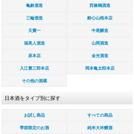
亀齢酒造
西條鶴酒造
三輪酒造
酔心山根本店
天寶一
中尾醸造
福美人酒造
山岡酒造
原本店
金光酒造
入江豊三郎本店
岡本亀太郎本店
その他の酒蔵
日本酒をタイプ別に探す
お試し商品
すべての商品
季節限定のお酒
純米大吟醸酒