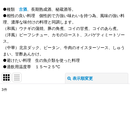
●種類
古酒
、長期熟成酒、秘蔵酒等。
●相性の良い料理 個性的で力強い味わいを持つ為、風味の強い料
理、濃厚な味付けの料理と同調します。
（和風）ウナギの蒲焼、豚の角煮、コイの甘煮、コイのあら煮。
（洋風）ビーフシチュー、カモのロースト、スパゲティミートソー
ス。
（中華）北京ダック、ピータン、牛肉のオイスターソース、しゅう
まい、甘酢あんかけ。
●避けたい料理 生の魚介類を使った料理
●適飲用温度帯 １５〜２５℃
表示順変更
閉じる
3
件
表示数
:
在庫あり
並び順
: