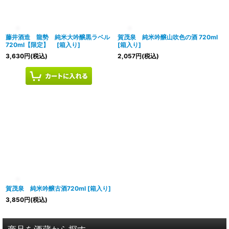
絞り込む
藤井酒造 龍勢 純米大吟醸黒ラベル
賀茂泉 純米吟醸山吹色の酒 720ml
720ml【限定】
[
箱入り
]
[
箱入り
]
3,630
円
(税込)
2,057
円
(税込)
賀茂泉 純米吟醸古酒720ml
[
箱入り
]
3,850
円
(税込)