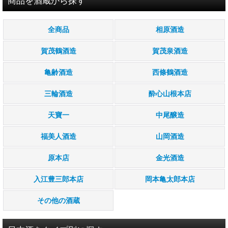
商品を酒蔵から探す
全商品
相原酒造
賀茂鶴酒造
賀茂泉酒造
亀齢酒造
西條鶴酒造
三輪酒造
酔心山根本店
天寶一
中尾醸造
福美人酒造
山岡酒造
原本店
金光酒造
入江豊三郎本店
岡本亀太郎本店
その他の酒蔵