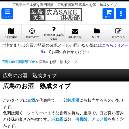
広島県の日本酒を専門通販 広島酒倶楽部 広島のお酒 熟成タイプ
メニュー
カート
広島SAKE倶楽部
ご利用案内
初めての方
問い合わせ
カテゴリ
店長コラム
Q & A
ご注文または会員ご登録の確認メールが届かない際には
こちらよりメー
ル
にてお問い合わせください
広島SAKE倶楽部TOP
>
広島のお酒 熟成タイプ
広島のお酒 熟成タイプ
広島のお酒 熟成タイプ
このタイプは
古酒
が代表的で、一部
純米酒
にも核当するものがあり
ます。
色調は濃く、シェリーのような香気を持ち、重厚で、ほど良い苦み
と後味の良さが特徴です。
老ね香
成分、
有機酸
、
アミノ酸
を多く含
みます。