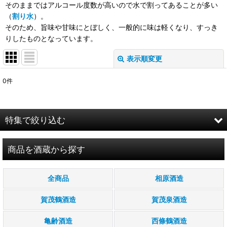
そのままではアルコール度数が高いので水で割ってあることが多い
（
割り水
）。
そのため、旨味や甘味にとぼしく、一般的に味は軽くなり、すっき
りしたものとなっています。
表示順変更
閉じる
0
件
表示数
:
在庫あり
特集で絞り込む
並び順
:
お試し商品
商品を酒蔵から探す
絞り込む
すべての商品見れます
全商品
相原酒造
季節限定のお酒
賀茂鶴酒造
賀茂泉酒造
純米大吟醸酒
亀齢酒造
西條鶴酒造