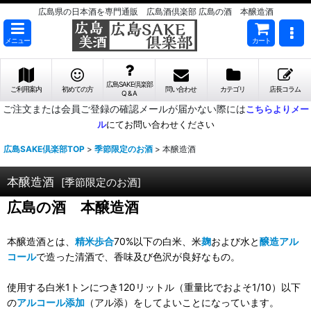
広島県の日本酒を専門通販 広島酒倶楽部 広島の酒 本醸造酒
メニュー
カート
広島SAKE倶楽部
ご利用案内
初めての方
問い合わせ
カテゴリ
店長コラム
Q & A
ご注文または会員ご登録の確認メールが届かない際には
こちらよりメー
ル
にてお問い合わせください
広島SAKE倶楽部TOP
>
季節限定のお酒
>
本醸造酒
本醸造酒
[
季節限定のお酒
]
広島の酒 本醸造酒
本醸造酒とは、
精米歩合
70%以下の白米、米
麹
および水と
醸造アル
コール
で造った清酒で、香味及び色沢が良好なもの。
使用する白米1トンにつき120リットル（重量比でおよそ1/10）以下
の
アルコール添加
（アル添）をしてよいことになっています。