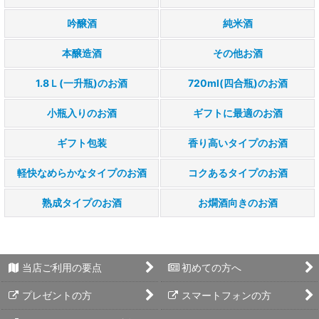
吟醸酒
純米酒
広島のお酒 香り高いタイプ
本醸造酒
その他お酒
広島のお酒 軽快なめらかなタイプ
1.8Ｌ(一升瓶)のお酒
720ml(四合瓶)のお酒
広島のお酒 コクあるタイプ
小瓶入りのお酒
ギフトに最適のお酒
広島のお酒 熟成タイプ
ギフト包装
香り高いタイプのお酒
広島のお酒 お燗酒向き
軽快なめらかなタイプのお酒
コクあるタイプのお酒
特別価格
熟成タイプのお酒
お燗酒向きのお酒
当店ご利用の要点
初めての方へ
プレゼントの方
スマートフォンの方