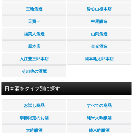
大吟醸酒
三輪酒造
酔心山根本店
純米吟醸酒
天寶一
中尾醸造
吟醸酒
福美人酒造
山岡酒造
純米酒
原本店
金光酒造
本醸造酒
入江豊三郎本店
岡本亀太郎本店
その他
その他の酒蔵
1.8Ｌ(一升瓶)
日本酒をタイプ別に探す
720ml(四合瓶)
お試し商品
すべての商品
小容器入り
季節限定のお酒
純米大吟醸酒
贈り物(ギフト)
大吟醸酒
純米吟醸酒
ギフト包装