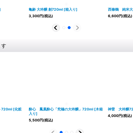
]
亀齢 大吟醸 創720ml
[
箱入り
]
西條鶴 純米大
3,300
円
(税込)
6,600
円
(税込)
ます
720ml
[
化粧
酔心 鳳凰酔心「究極の大吟醸」720ml
[
木箱
神雷 大吟醸72
入り
]
4,000
円
(税込)
5,500
円
(税込)