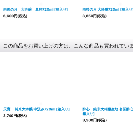
雨後の月 大吟醸 真粋720ml
[
箱入り
]
雨後の月 大吟醸720ml
[
箱入り
6,600
円
(税込)
3,850
円
(税込)
この商品をお買い上げの方は、こんな商品も買われてい
天寶一 純米大吟醸 中汲み720ml
[
箱入り
]
酔心 純米大吟醸生地 名誉醉心 
箱入り
]
3,740
円
(税込)
3,300
円
(税込)