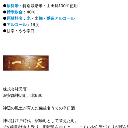
●
原料米
：特別栽培米・山田錦100％使用
●
精米歩合
：40％
●
原材料名
：
米
・米
麹
・
醸造アルコール
●
アルコール
：16度
●甘辛：やや辛口
株式会社天寳一
深安郡神辺町川北660
神辺の風土が育んだ備後名うての辛口酒
神辺は江戸時代、宿場町として栄えた町。
その面影は今も残り、旧街道を歩くと、しっくいや白壁づくりが軒を