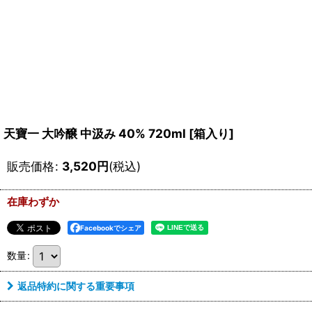
天寶一 大吟醸 中汲み 40% 720ml
[
箱入り
]
販売価格
:
3,520
円
(税込)
在庫わずか
Facebookでシェア
数量
:
返品特約に関する重要事項