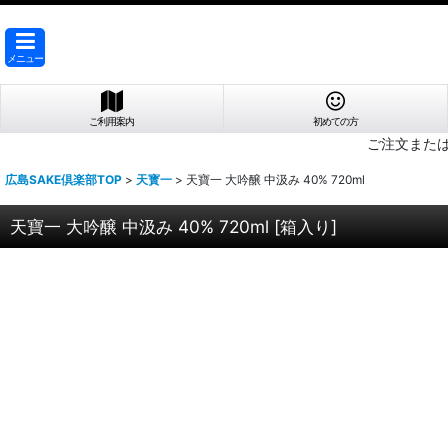
メニュー
ご利用案内
初めての方
ご注文また
広島SAKE倶楽部TOP
>
天寳一
>
天寶一 大吟醸 中汲み 40% 720ml
天寶一 大吟醸 中汲み 40% 720ml
[
箱入り
]