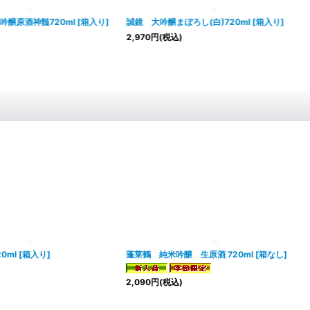
吟醸原酒神髄720ml
[
箱入り
]
誠鏡 大吟醸まぼろし(白)720ml
[
箱入り
]
2,970
円
(税込)
0ml
[
箱入り
]
蓬莱鶴 純米吟醸 生原酒 720ml
[
箱なし
]
2,090
円
(税込)