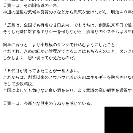
天寶一は、その旧街道の一角。
神辺の温暖な気候や良質の水などから恩恵を受けながら、明治４０年
「広島は、全国でも有名な甘口志向。でもうちは、創業以来辛口で通
そうした味に対するポリシーを保ちながら、酒造りのシステムは３年
簡単に言うと、より小規模のタンクで仕込むようにしたこと。
それぞれ、きめの細かい管理ができることはもちろんのこと、タンク
しかしよく、思い切ってかえたものだ。
「５代目が育ってきたことが一番大きい。
これからは、創業以来のノウハウと若い人のエネルギーを融合させな
そして少数精鋭。
全国に出しても負けない良い酒を造り、より意識の高い顧客を獲得す
天寶一は、今新たな歴史のうねりを感じている。