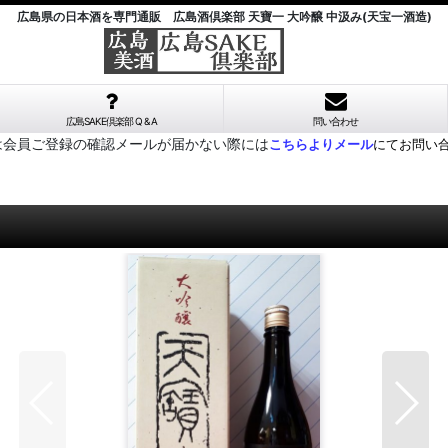
広島県の日本酒を専門通販 広島酒倶楽部 天寶一 大吟醸 中汲み(天宝一酒造)
広島SAKE倶楽部 Q & A
問い合わせ
は会員ご登録の確認メールが届かない際には
こちらよりメール
にてお問い