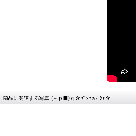
商品に関連する写真 (－ｐ■)ｑ☆ﾊﾟｼｬｯﾊﾟｼｬ☆