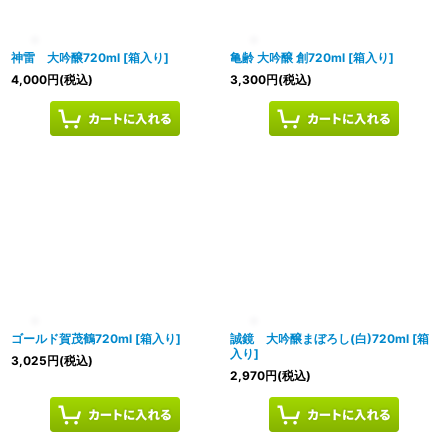
神雷 大吟醸720ml
[
箱入り
]
亀齢 大吟醸 創720ml
[
箱入り
]
4,000
円
(税込)
3,300
円
(税込)
ゴールド賀茂鶴720ml
[
箱入り
]
誠鏡 大吟醸まぼろし(白)720ml
[
箱
入り
]
3,025
円
(税込)
2,970
円
(税込)