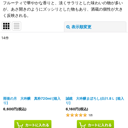
フルーティで華やかな香りと、淡くサラリとした味わいの物が多い
が、あさ開きのようにズッシリとした物もあり、酒蔵の個性が大き
く反映される。
表示順変更
閉じる
14
件
表示数
:
在庫あり
並び順
:
絞り込む
雨後の月 大吟醸 真粋720ml
[
箱入
誠鏡 大吟醸まぼろし(白)1.8Ｌ
[
箱入
り
]
り
]
6,600
円
(税込)
6,160
円
(税込)
1
件