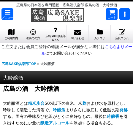
広島県の日本酒を専門通販 広島酒倶楽部 広島の酒 大吟醸酒
メニュー
カート
広島SAKE倶楽部
ご利用案内
初めての方
問い合わせ
カテゴリ
店長コラム
Q & A
ご注文または会員ご登録の確認メールが届かない際には
こちらよりメー
ル
にてお問い合わせください
広島SAKE倶楽部TOP
>
大吟醸酒
大吟醸酒
広島の酒 大吟醸酒
大吟醸酒とは
精米歩合
50%以下の白米、米
麹
および水を原料とし、
吟味して製造した清酒で、
吟醸酒
よりさらに徹底して低温長期
発酵
する。固有の香味及び色沢がとくに良好なもの。最後に
吟醸香
を引
き出すために少量の
醸造アルコール
を添加する場合もある。