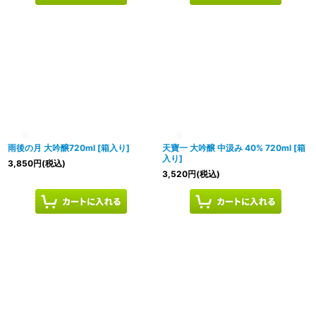
雨後の月 大吟醸720ml
[
箱入り
]
天寶一 大吟醸 中汲み 40% 720ml
[
箱
入り
]
3,850
円
(税込)
3,520
円
(税込)