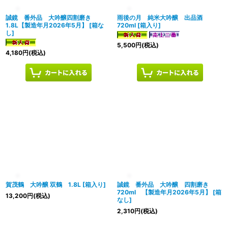
誠鏡 番外品 大吟醸四割磨き
雨後の月 純米大吟醸 出品酒
1.8L【製造年月2026年5月】
[
箱な
720ml
[
箱入り
]
し
]
5,500
円
(税込)
4,180
円
(税込)
賀茂鶴 大吟醸 双鶴 1.8L
[
箱入り
]
誠鏡 番外品 大吟醸 四割磨き
720ml 【製造年月2026年5月】
[
箱
13,200
円
(税込)
なし
]
2,310
円
(税込)