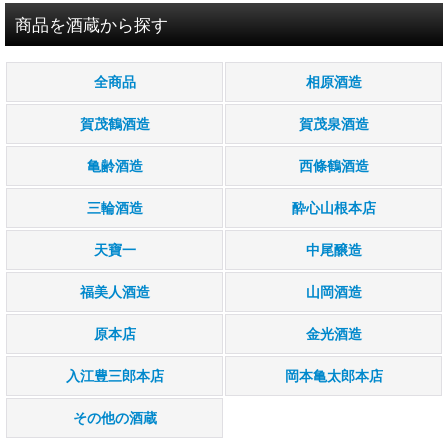
商品を酒蔵から探す
全商品
相原酒造
賀茂鶴酒造
賀茂泉酒造
亀齢酒造
西條鶴酒造
三輪酒造
酔心山根本店
天寶一
中尾醸造
福美人酒造
山岡酒造
原本店
金光酒造
入江豊三郎本店
岡本亀太郎本店
その他の酒蔵