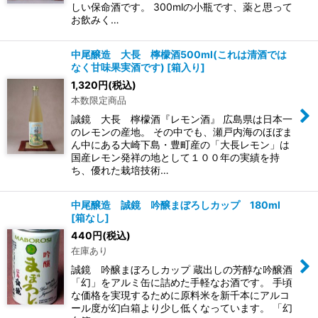
しい保命酒です。 300mlの小瓶です、薬と思って
お飲みく…
中尾醸造 大長 檸檬酒500ml(これは清酒では
なく甘味果実酒です)
[
箱入り
]
1,320
円
(税込)
本数限定商品
誠鏡 大長 檸檬酒『レモン酒』 広島県は日本一
のレモンの産地。 その中でも、瀬戸内海のほぼま
ん中にある大崎下島・豊町産の「大長レモン」は
国産レモン発祥の地として１００年の実績を持
ち、優れた栽培技術…
中尾醸造 誠鏡 吟醸まぼろしカップ 180ml
[
箱なし
]
440
円
(税込)
在庫あり
誠鏡 吟醸まぼろしカップ 蔵出しの芳醇な吟醸酒
「幻」をアルミ缶に詰めた手軽なお酒です。 手頃
な価格を実現するために原料米を新千本にアルコ
ール度が幻白箱より少し低くなっています。 「幻