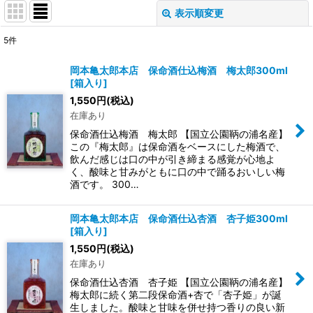
表示順変更
閉じる
5
件
表示数
:
岡本亀太郎本店 保命酒仕込梅酒 梅太郎300ml
[
箱入り
]
在庫あり
1,550
円
(税込)
在庫あり
並び順
:
保命酒仕込梅酒 梅太郎 【国立公園鞆の浦名産】
この『梅太郎』は保命酒をベースにした梅酒で、
絞り込む
飲んだ感じは口の中が引き締まる感覚が心地よ
く、酸味と甘みがともに口の中で踊るおいしい梅
酒です。 300…
岡本亀太郎本店 保命酒仕込杏酒 杏子姫300ml
[
箱入り
]
1,550
円
(税込)
在庫あり
保命酒仕込杏酒 杏子姫 【国立公園鞆の浦名産】
梅太郎に続く第二段保命酒+杏で「杏子姫」が誕
生しました。酸味と甘味を併せ持つ香りの良い新