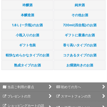
吟醸酒
純米酒
本醸造酒
その他お酒
1.8Ｌ(一升瓶)のお酒
720ml(四合瓶)のお酒
小瓶入りのお酒
ギフトに最適のお酒
ギフト包装
香り高いタイプのお酒
軽快なめらかなタイプのお酒
コクあるタイプのお酒
熟成タイプのお酒
お燗酒向きのお酒
当店ご利用の要点
初めての方へ
プレゼントの方
スマートフォンの方
ショッピングカートの説