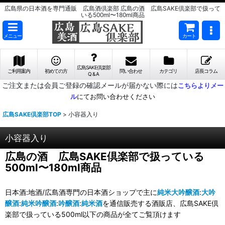
広島県の日本酒を専門通販 広島酒倶楽部 広島の酒 広島SAKE倶楽部で扱って
いる500ml〜180ml商品
メニュー
カート
広島SAKE倶楽部
ご利用案内
初めての方
問い合わせ
カテゴリ
店長コラム
Q & A
ご注文または会員ご登録の確認メールが届かない際には
こちらよりメー
ル
にてお問い合わせください
広島SAKE倶楽部TOP
>
小容器入り
小容器入り
広島の酒 広島SAKE倶楽部で扱っている
500ml〜180ml商品
日本酒:地酒/広島酒専門の日本酒ショップで主に
純米大吟醸酒
:
大吟
醸酒
:
純米吟醸酒
:
吟醸酒
:
純米酒
を通信販売する酒販店、広島SAKE倶
楽部で扱っている500ml以下の商品が全てご覧頂けます