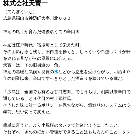
株式会社天寳一
（てんぽういち）
広島県福山市神辺町大字川北６６０
神辺の風土が育んだ備後名うての辛口酒
神辺は江戸時代、宿場町として栄えた町。
その面影は今も残り、旧街道を歩くと、しっくいや白壁づくりが軒
を連ねる昔ながらの風景に出会える。
天寶一は、その旧街道の一角。
神辺の温暖な気候や良質の
水
などから恩恵を受けながら、明治４０
年の創業以来、辛口ですっきりとした酒造りを続けている蔵だ。
「広島は、全国でも有名な甘口志向。でもうちは、創業以来辛口で
通している」と４代目の村上領壮氏。
そうした味に対するポリシーを保ちながら、酒造りのシステムは３
年前、思い切って変えた。
簡単に言うと、より小規模のタンクで仕込むようにしたこと。
それぞれ、きめの細かい管理ができることはもちろんのこと、タン