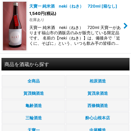
天寶一 純米酒 neki（ねき） 720ml
[
箱なし
]
1,540
円
(税込)
在庫あり
天寶一 純米酒 neki（ねき） 720ml 天寶一があ
ります福山市の酒販店のみが販売している限定品
です。 名前の【neki（ねき）】は、備後弁で「近
くに、そばに」という、いつも飲み手の皆様の…
商品を酒蔵から探す
全商品
相原酒造
賀茂鶴酒造
賀茂泉酒造
亀齢酒造
西條鶴酒造
三輪酒造
酔心山根本店
天寶一
中尾醸造