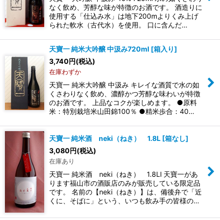
なく飲め、芳醇な味が特徴のお酒です。 酒造りに
使用する「仕込み水」は地下200mよりくみ上げ
絞り込む
られた軟水（古代水）を使用。 口に含んだ…
天寶一 純米大吟醸 中汲み720ml
[
箱入り
]
3,740
円
(税込)
在庫わずか
天寶一 純米大吟醸 中汲み キレイな酒質で水の如
くさわりなく飲め、濃醇かつ芳醇な味わいが特徴
のお酒です。 上品なコクが楽しめます。 ●原料
米：特別栽培米山田錦100％ ●精米歩合：40…
天寶一 純米酒 neki（ねき） 1.8L
[
箱なし
]
3,080
円
(税込)
在庫あり
天寶一 純米酒 neki（ねき） 1.8Ll 天寶一があ
ります福山市の酒販店のみが販売している限定品
です。 名前の【neki（ねき）】は、備後弁で「近
くに、そばに」という、いつも飲み手の皆様の…