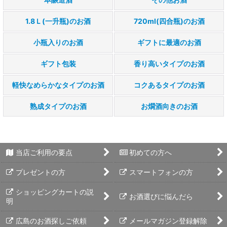
1.8Ｌ(一升瓶)のお酒
720ml(四合瓶)のお酒
小瓶入りのお酒
ギフトに最適のお酒
ギフト包装
香り高いタイプのお酒
軽快なめらかなタイプのお酒
コクあるタイプのお酒
熟成タイプのお酒
お燗酒向きのお酒
当店ご利用の要点
初めての方へ
プレゼントの方
スマートフォンの方
ショッピングカートの説
お酒選びに悩んだら
明
広島のお酒探しご依頼
メールマガジン登録解除