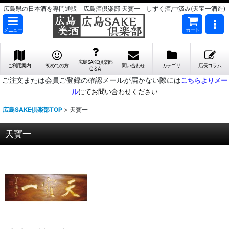
広島県の日本酒を専門通販 広島酒倶楽部 天寳一 しずく酒,中汲み(天宝一酒造)
メニュー
カート
広島SAKE倶楽部
ご利用案内
初めての方
問い合わせ
カテゴリ
店長コラム
Q & A
ご注文または会員ご登録の確認メールが届かない際には
こちらよりメー
ル
にてお問い合わせください
広島SAKE倶楽部TOP
>
天寳一
天寳一