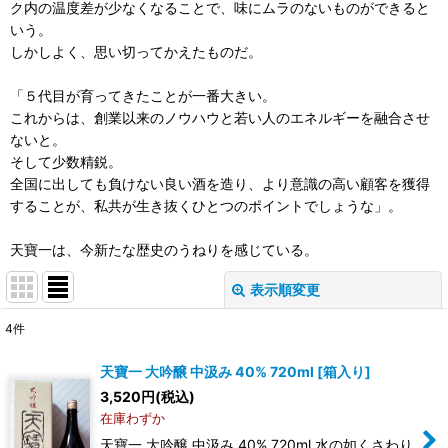
ク内の温度差が少なくなることで、味にムラのないものができると
いう。
しかしよく、思い切ってかえたものだ。
「５代目が育ってきたことが一番大きい。
これからは、創業以来のノウハウと若い人のエネルギーを融合させ
ないと。
そして少数精鋭。
全国に出しても負けない良い酒を造り、より意識の高い顧客を獲得
することが、私共が生き抜くひとつのポイントでしょうな」。
天寶一は、今新たな歴史のうねりを感じている。
表示順変更
閉じる
4
件
表示数
:
天寶一 大吟醸 中汲み 40% 720ml
[
箱入り
]
在庫あり
3,520
円
(税込)
在庫わずか
並び順
:
天寶一 大吟醸 中汲み 40% 720ml 水の如くさわり