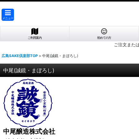
メニュー
ご利用案内
初めての方
ご注文また
広島SAKE倶楽部TOP
>
中尾(誠鏡・まぼろし)
中尾(誠鏡・まぼろし)
中尾醸造株式会社