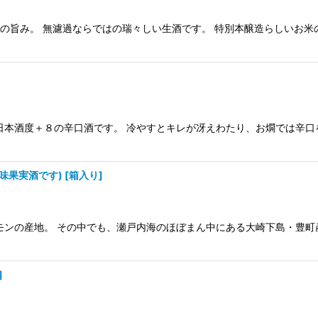
米の旨み。 無濾過ならではの瑞々しい生酒です。 特別本醸造らしいお
日本酒度＋８の辛口酒です。 冷やすとキレが冴えわたり、お燗では辛口
味果実酒です)
[
箱入り
]
モンの産地。 その中でも、瀬戸内海のほぼまん中にある大崎下島・豊
]