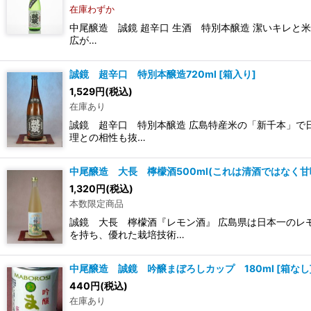
在庫わずか
中尾醸造 誠鏡 超辛口 生酒 特別本醸造 潔いキレと
広が…
誠鏡 超辛口 特別本醸造720ml
[
箱入り
]
1,529
円
(税込)
在庫あり
誠鏡 超辛口 特別本醸造 広島特産米の「新千本」で
理との相性も抜…
中尾醸造 大長 檸檬酒500ml(これは清酒ではなく甘
1,320
円
(税込)
本数限定商品
誠鏡 大長 檸檬酒『レモン酒』 広島県は日本一のレ
を持ち、優れた栽培技術…
中尾醸造 誠鏡 吟醸まぼろしカップ 180ml
[
箱なし
440
円
(税込)
在庫あり