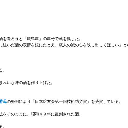
酒を造ろうと「廣島屋」の屋号で蔵を興した。
に注いだ酒の表情を鏡にたとえ、蔵人の誠の心を映し出してほしい」と
る。
きれいな味の酒を作り上げた。
酵母
の発明により「日本醸友会第一回技術功労賞」を受賞している。
法をそのままに、昭和４９年に復刻された酒。
る。