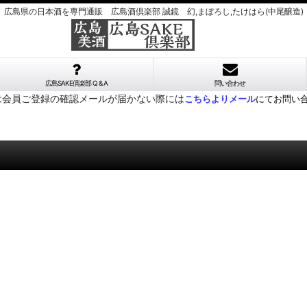
広島県の日本酒を専門通販 広島酒倶楽部 誠鏡 幻,まぼろし,たけはら(中尾醸造)
広島SAKE倶楽部 Q & A
問い合わせ
は会員ご登録の確認メールが届かない際には
こちらよりメール
にてお問い