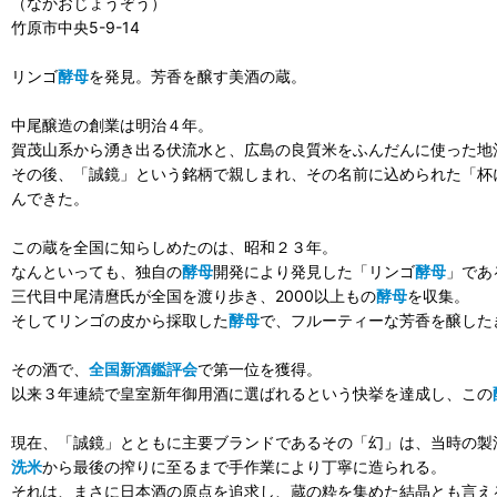
（なかおじょうぞう）
竹原市中央5-9-14
リンゴ
酵母
を発見。芳香を醸す美酒の蔵。
中尾醸造の創業は明治４年。
賀茂山系から湧き出る伏流水と、広島の良質米をふんだんに使った地
その後、「誠鏡」という銘柄で親しまれ、その名前に込められた「杯
んできた。
この蔵を全国に知らしめたのは、昭和２３年。
なんといっても、独自の
酵母
開発により発見した「リンゴ
酵母
」であ
三代目中尾清麿氏が全国を渡り歩き、2000以上もの
酵母
を収集。
そしてリンゴの皮から採取した
酵母
で、フルーティーな芳香を醸した
その酒で、
全国新酒鑑評会
で第一位を獲得。
以来３年連続で皇室新年御用酒に選ばれるという快挙を達成し、この
現在、「誠鏡」とともに主要ブランドであるその「幻」は、当時の製
洗米
から最後の搾りに至るまで手作業により丁寧に造られる。
それは、まさに日本酒の原点を追求し、蔵の粋を集めた結晶とも言え