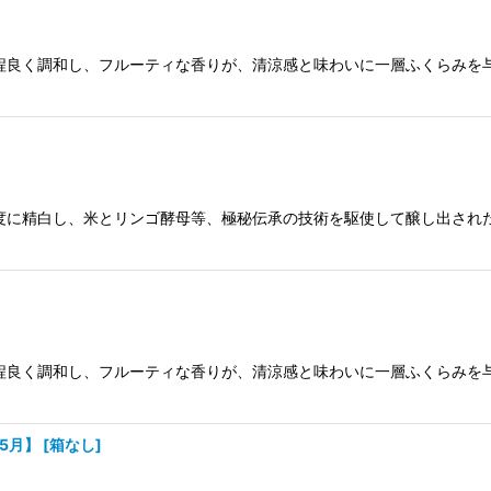
程良く調和し、フルーティな香りが、清涼感と味わいに一層ふくらみを
度に精白し、米とリンゴ酵母等、極秘伝承の技術を駆使して醸し出され
程良く調和し、フルーティな香りが、清涼感と味わいに一層ふくらみを
5月】
[
箱なし
]