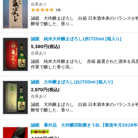
在庫あり
1
件
誠鏡 大吟醸まぼろし 白箱 日本酒本来のバランスが
酵母で醸した、香り…
誠鏡 純米大吟醸まぼろし(赤)720ml
[
箱入り
]
5,390
円
(税込)
在庫あり
誠鏡 純米大吟醸まぼろし 赤箱 厳選された酒米を高
作業で醸した香り高…
誠鏡 大吟醸まぼろし(白)720ml
[
箱入り
]
2,970
円
(税込)
在庫あり
誠鏡 大吟醸まぼろし 白箱 日本酒本来のバランスが
酵母で醸した、香り…
誠鏡 番外品 大吟醸四割磨き 1.8L【製造年月2026年