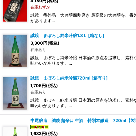
4,180
円
(税込)
在庫わずか
誠鏡 番外品 大吟醸四割磨き 最高級の大吟醸を、番
があります…
誠鏡 まぼろし純米吟醸1.8Ｌ
[
箱なし
]
3,300
円
(税込)
在庫あり
誠鏡 まぼろし純米吟醸 日本酒の原点を追求し、素朴
味わいがあります。…
誠鏡 まぼろし純米吟醸720ml
[
箱有り
]
1,705
円
(税込)
在庫あり
誠鏡 まぼろし純米吟醸 日本酒の原点を追求し、素朴
味わいがあります。…
中尾醸造 誠鏡 超辛口 生酒 特別本醸造 720ml【製
1,683
円
(税込)