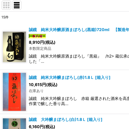
15
件
表示数
:
誠鏡 純米大吟醸原酒まぼろし(黒箱)720ml 【製造年
在庫あり
8,910
円
(税込)
本数限定商品
並び順
:
誠鏡 純米大吟醸原酒まぼろし『黒箱』 /h2> 蔵伝
した「…
誠鏡 純米大吟醸まぼろし(赤)1.8Ｌ
[
箱入り
]
10,615
円
(税込)
在庫あり
誠鏡 純米大吟醸まぼろし 赤箱 厳選された酒米を高
作業で醸した香り高…
誠鏡 大吟醸まぼろし(白)1.8Ｌ
[
箱入り
]
6,160
円
(税込)