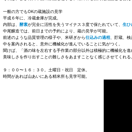
一般の方でもOKの蔵施設の見学
平成６年に、冷蔵倉庫が完成。
内部は、
酵素
が完全に活性を失うマイナス３度で保たれていて、
生ひ
中尾醸造では、前日までの予約により、蔵の見学が可能。
前述のような品質管理の様子や、米研ぎから
仕込みの過程
、貯蔵、検
中を案内されると、意外に機械化が進んでいることに気がつく。
聞けば、「酒の味を左右する手作業の部分以外は積極的に機械化を進
美味しさを作り出すことの難しさをあますことなく感じさせてくれる
９：００〜１６：３０。土曜日・祝日 定休。
時間があれば山あいにある精米所も見学可能。