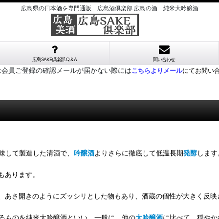
広島県の日本酒を専門通販 広島酒倶楽部 広島の酒 純米大吟醸酒
広島SAKE倶楽部 Q & A
問い合わせ
は会員ご登録の確認メールが届かない際には
こちらよりメール
にてお問い
味して製造した清酒で、
吟醸酒
よりさらに徹底して低温長期
発酵
します
もあります。
、あさ開きのようにズッシリとした物もあり、酒蔵の個性が大きく反映
るものを純米大吟醸酒といい、一般に、他の
大吟醸酒
に比べて、穏やか