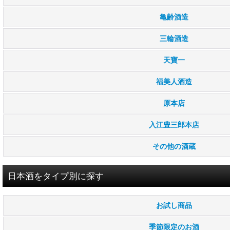
純米大吟醸酒
亀齢酒造
大吟醸酒
三輪酒造
純米吟醸酒
天寶一
吟醸酒
福美人酒造
純米酒
原本店
本醸造酒
入江豊三郎本店
その他
その他の酒蔵
1.8Ｌ(一升瓶)
日本酒をタイプ別に探す
720ml(四合瓶)
お試し商品
小容器入り
季節限定のお酒
贈り物(ギフト)