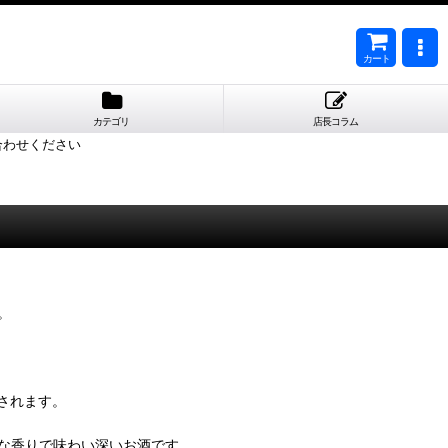
カート
カテゴリ
店長コラム
合わせください
。
されます。
な香りで味わい深いお酒です。