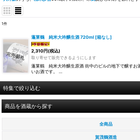
1
件
表示数
:
蓬莱鶴 純米大吟醸生酒 720ml
[
箱なし
]
在庫あり
2,310
円
(税込)
取り寄せて販売できるようにします
並び順
:
蓬莱鶴 純米大吟醸生原酒 街中のビルの地下で醸すお
いお酒です。 …
特集で絞り込む
お試し商品
商品を酒蔵から探す
すべての商品見れます
全商品
季節限定のお酒
賀茂鶴酒造